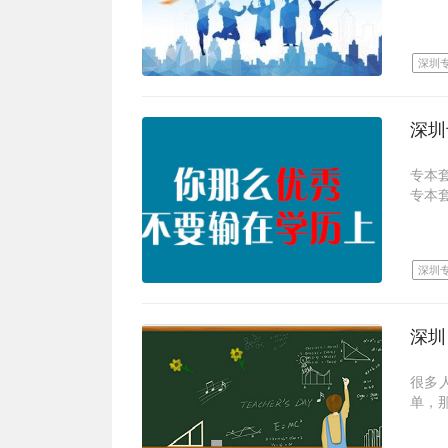
2、
费是
使达
始报
专本
课程
考，
学历
因此
深圳
本科
些主
3、
以上
也会
帮助!
成考
课件
就可
深圳
深圳
深大
修满
张，
4、
学院
成考
专本
年就
专本
不懂
可以
那么
深大
学院
一、
成人
1、
年就
深圳
深圳
可以
1、
生才
专本
业求
成人
专本
1、
考生
深圳
2、
深圳
2、
很多
鉴于
2、
单，
样学
深圳
试报
本科
函授