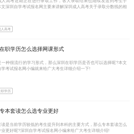
成人高考近期正在进行录取工作，各大录取结果也陆续发送到考生手
是要出示高中毕业证。
本文深圳自学考试报名网主要来讲解深圳成人高考关于录取分数线的相
题，是否达到了分数线就一定会被录取?
，中专、中技毕业的同学也同样是符合报考条件的。
高考采用的是学制管理，考生需要先通过入学考试，被录取之后才能被
二：所有专科毕业证都能报考
成人高考
正式入学学习。
成人高考的专科毕业证必须是学习网可查的专科毕业证!报考前记得在
录取”录取，就有录取分数线。
网自查!报名深圳成考专升本的考生在报名时就要提交专科学历进行验
在职学历怎么选择网课形式
验证不通过的就没办法参加考试。
成人高考有两条分数线：
是一种很流行的学习形式，那么深圳在职学历是否也可以选择呢?本文
广东省教育考试院公布的最低分数线
自学考试报名网小编就来给广大考生详细介绍一下!
三：非本地户籍考生报考没限制
最低要求的考生，考试院才会将其志愿投向各大院校，院校再根据招生
在职学历主要有自学考试和成人高考，这两种形式都有网课的学习方
东省户籍的考生报考时有一定限制!每个城市的规定不同，大家务必要
和分数线按照“由高到低”的原则进行录取。
在当地教育部官网上了解清楚。
在职学历
自考网课也就是网络班，主要优势如下：
每年政策不同，有时候深圳成考要求考生提供工作证明、社保证明或者
院校录取分数线
证等。
灵活度高
专本套读怎么选专业更好
城考院校都有招生计划，每个专业都有拟定的招生人数，考生需要达到
四：填报志愿后就抢到考位
院校的拟定的最低分数线才有可能被院校录取。
时间、不限地域，随时随地学习，时间利用率高
套读是当前学历较低的考生提升到本科的主要方式，那么专本套读怎么
的!考位以绑定手机且最终缴纳考试费为准，只填报志愿，未缴纳考试
专业更好呢?深圳自学考试报名网小编来给广大考生详细介绍!
，如果院校投档人数过多，但招生人数有效，根据择优录取的原则，即