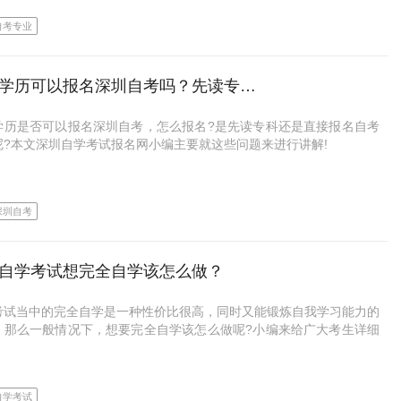
专本专业相同
考是指以国考为主的自考形式，自考考生参加单科考试，所有科目合格
方式优缺点不同，考生根据自身情况选择即可。
自考专业
更节省时间
可申请毕业，颁发学历证书。大自考学制限制较为宽松，只要考完报考
自考本科段跨专业需要架空，也可以专科和本科段选择同一个专业，这
专业的所有科目并通过即可申请毕业。
业垂直度比较高，更有利于专业学习和日后发展。
毕业时间短
函授不仅日常学习是网上进行，偶尔期末考试也是网上考，这样更节省
和精力
考是指以校考为主的自考形式，由社会机构与高校合作办学通过面授、
高中学历可以报名深圳自考吗？先读专科还是直接本科
来说，深圳成考、深圳自考以及深圳电大的主要专业基本一致，都是以
专本套读是专科和本科一起的方式，考生报名时不需要专科毕业证，就
等多种形式，为自考考生创造学习条件。小自考实践考核多，笔试少，
类或文科类为主，主要为人力资源管理、行政管理、商务管理、金融管
直接学习本科内容。这种套读的方式，考试更简单，毕业时间也更短，
深圳自考网络班和深圳成考函授以外，远程教育和电大也都是网授的形
生要求低，按照专业要求考完所有考试课程就可以申请毕业。
专业，都是比较好就业，同时难度适中的专业类型。
学历是否可以报名深圳自考，怎么报名?是先读专科还是直接报名自考
两年半到三年就可以学完专科和本科两个层次的内容，并毕业。
只不过选择后面两种方式的人较少，费用相对前两种也会更高的一点，
呢?本文深圳自学考试报名网小编主要就这些问题来进行讲解!
难度更低一些。
就是关于深圳专本套读怎么选择专业更好的相关介绍，希望对你有所帮
大自考和小自考只是自考的不同形式，考生毕业之后拿的都是自考毕业
高中学历可以报名深圳自考吗
专本套读和高升本区别
方式中，深圳自考网络班费用最低难度最大，成考难度较低费用适中，
由主考院校和自考办联合颁发，具有同等的社会地位和法律效应。
根据自己的实际需求选择即可。
深圳自考
优课是深圳大学投资创办的校属成人助学单位，还是深圳大学继续教育
学历是否可以报名深圳自考，还是要看深圳自考报名条件：
毕业时间短
小自考形式特殊，在自考越来越规范的前提下，小自考的模式正在逐渐
自考和成考合作授权单位；点击链接即可免费咨询深大名师；最快1.5
优课是深圳大学投资创办的校属成人助学单位，还是深圳大学继续教育
，所开设的专业也越来越少，目前主要集中在艺术设计类专业，如视觉
可以拿证哦！目前已服务超过5000+考生，有什么疑问，想自考的同学
中华人民共和国公民，不受性别、年龄、民族、信仰和已受教育程度的
专本套读是两年半到三年毕业，而高升本是成考的学历层次之一，采用
自考和成考合作授权单位；点击链接即可免费咨询深大名师；最快1.5
设计、环境艺术设计等，并非所有专业都可以选择小自考的方式，除了
私聊， 或者直接点击下面链接！
，均可报名参加高等教育自学考试。只要在深圳工作生活就都可以报
自学考试想完全自学该怎么做？
学制管理制度，考生要修满五年学制才能毕业。
可以拿证哦！目前已服务超过5000+考生，有什么疑问，想自考的同学
专业，深圳自考大部分专业还是大自考，只是专业考试难度不同，考生
对学历没有太大限制。
私聊， 或者直接点击下面链接！
以选择网络班或业余班来降低考试难度。想要考试简单也可以选择如人
学历提升报名入口：
https://www.uoocuniversity.com/wsq
难度更大
考试当中的完全自学是一种性价比很高，同时又能锻炼自我学习能力的
源管理、行政管理、商务管理、金融管理等简单好考的专业。>>>深圳
，高中学历也可以可以报名深圳自考的，不仅是自考专科，自考本科也
，那么一般情况下，想要完全自学该怎么做呢?小编来给广大考生详细
学历提升报名入口：
https://www.uoocuniversity.com/wsq
专业汇总
报名，但需要考生在自考本科期间套读一个专科学历，在毕业时验证专
套读本科段固定为深圳自考本科，考试难度比深圳成考高升本要难，毕
下!
历，才能顺利毕业。
式也不一样，对考生的要求更高。
小自考专业虽然简单易考、好毕业，但是专业有限并不适合所有人，同
根据基础选择专业
用也比一般大自考略高一些，大家一定要了解清楚之后再做选择!
自学考试
认可度更高