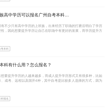
先报自考专科还是直接自考本科
个人的文化基础、学习能力等选择深圳自考专业是非常重要的，想要自
优课是深圳大学投资创办的校属成人助学单位，还是深圳大学继续教育
专本套读最终拿的是自考本科学历，是在职成人提升学历方式中社会认
考生除非个人能力特别突出，否则不建议选择难度较大的自考专业，如
自考和成考合作授权单位；点击链接即可免费咨询深大名师；最快1.5
科还是自考本科就看个人需要了，但建议直接套读，更快，更高效!
最高的一种。
、计算机科学与技术等专业类型。
上班族高中学历可以报名广州自考本科吗？
可以拿证哦！目前已服务超过5000+考生，有什么疑问，想自考的同学
私聊， 或者直接点击下面链接！
自考专科段难度虽然不太大，但读完到毕业最快也要一年半到两年左
就是关于深圳专本套读优势的相关介绍，以及区分了专本套读和高升本
和学习能力都还可以的考生，也可以根据职业现状或者未来规划选择适
州有不少只有高中学历的上班族，出来经历了职场的打磨后明白了学历
两年左右再进行自考本科，最快毕业时间也是一年半到两年左右，而大
的区别，希望对你有所帮助!
己的专业，这样学起来也更有动力。
学历提升报名入口：
https://www.uoocuniversity.com/wsq
要性，因此想要提升学历让自己在职场中有更好的发展，而学历提升方
生都是需要花到两年到两年左右的时间。
有自考、成考、电大、远程教育四种方式，其中自考具有较高的含金量
优课是深圳大学投资创办的校属成人助学单位，还是深圳大学继续教育
根据时间精力制定学习计划
社会认可度，所以是比较多人选择的学历提升方。那么上班族高中学历
两个层次分开读，时间是比较长的。
自考和成考合作授权单位；点击链接即可免费咨询深大名师；最快1.5
报名广州自考本科吗?
可以拿证哦！目前已服务超过5000+考生，有什么疑问，想自考的同学
完全自学，就一定要制定好学习计划，主要依据就是自身的业余时间和
自考本科
套读，也就是直接自考本科，期间套读一个简单的专科学历，这样学习
私聊， 或者直接点击下面链接！
。
族高中学历可以报名广州自考本科吗？
单了不说，毕业时间也会更短。
学历提升报名入口：
https://www.uoocuniversity.com/wsq
时间较少的考生，就要充分利用碎片化的时间，可以在上下班路上默记
族高中学历可以报名广州自考本科，自考在报名上面并没有什么限制，
本科有什么用？怎么报名？
来讲，深圳专本套读毕业拿的是自考本科学位证，但毕业时间在两年半
知识点，也可以在午休之前进行各类题型的自我训练。
学历、性别、年纪、种族等方面的限制，而且免试入学，可以说只要是
年左右。
公民即可报名参加广州自考本科考试，即使劳教、劳改人员，经有关部
来想要提升学历的人越来越多，而成人提升学历形式又有很多种，比如
，在报考时也要主要，不要贪多，根据自己的复习进度和接受程度来确
准后也是可以报名参加的。但是高中学历上班族在申请自考本科毕业
在职成人来说会更友好，但是如果不着急拿证，想要自己慢慢考，先自
考、成考、远程以及国开4种，其中自考是比较多人选择的方式，因为
考门数为宜。
需要交验国家承认的大专学历后，才可以获得自考本科学历，而大专学
科再自考本科也是可以的!
名上面没有什么限制，没有年龄、学历、户籍等的限制，考生只需要满
获取途径是不受限制的，所以建议考生可以考虑选择自考专本套读的方
关的毕业条件即可申请自考本科毕业，但是也有一些考生对于自考本科
升本科学历。
就是关于高中学历考生报名深圳自考专科本科的相关介绍，希望对你有
质疑，比如该学历的用处。那么自考本科有什么用?怎么报名?
不断自我鼓励，强化自信
本科报名
!
本科有什么用？怎么报名？
自学考试选择完全自学，对于各方面都是一个考验，同时还要平衡工
专本套读即是在读专科的同时，也报名自考本科学习自考本科段的内