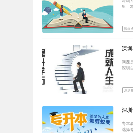
深圳
并不
里，
关问
所以
成人
误区
深圳
录取
报读
有“
学信
深圳
证，
深圳
网课
一)
深圳
误区
达到
深圳
非广
计划
式。
提前
深圳
深圳
根据
二)
居住
1、
深圳
每个
误区
目标
不限
专本
不是
选择
另外