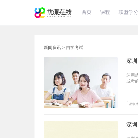
首页
课程
联盟学
新闻资讯
>
自学考试
深圳
深圳
成考
误区
深圳
深圳
的考
有高
成考
起点