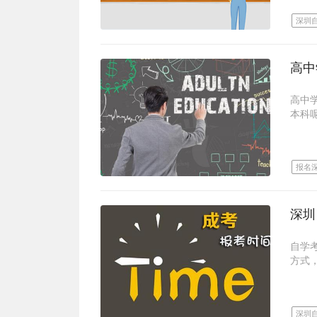
3、
大自
每种
深圳
3、
后，
未免
自考
样专
3、
成考
时间
小自
总的
深圳
录像
经管
可以
除了
对考
理等
高中
一般
式，
本科
只是
以上
深圳
助。
一、
二、
四种
证，
大家
报名
深大
高中
1、
深圳
学院
深大
取消
年就
凡属
深圳
学院
传达
可以
限制
深圳
的是
年就
特定
名，
可以
也可
成人
2、
自学
力资
综上
方式
成人
自考
可以
专本
介绍一
科学
业模
深圳
一、
时费
深圳
3、