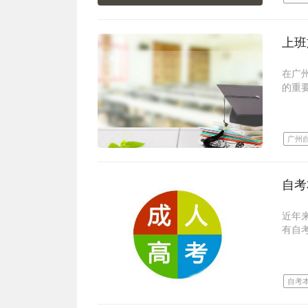
二、
根据
深大
深圳
学的
学院
先专
可度
法学
年就
可以
深圳
以上
基础
在广
右，
之间
合自
成人
的重
多考
式中
深大
二、
以及
因此
学院
可以
年就
想要
广州
直接
可以
精力
上班
变简
成人
业余
上班
自考
正常
一些
没有
到三
中国
近年
同时
门批
对于
有自
定报
时，
考专
其报
历的
足相
式来
以上
产生
三、
自考
所帮助
自考
深圳
自考