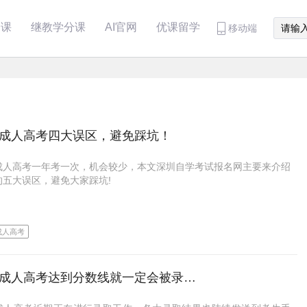
分课
继教学分课
AI官网
优课留学
移动端
成人高考四大误区，避免踩坑！
成人高考一年考一次，机会较少，本文深圳自学考试报名网主要来介绍
的五大误区，避免大家踩坑!
一：高中毕业才能报考
成人高考
成人高考招生简章明文规定：“报考高中起点升本科或高中起点升专科
生应具有高中毕业文化程度。”一些粗心的考生就把这句话看成了“应具
中文凭”，从而以讹传讹。其实高中或者高职等都是可以报考的。
深圳成人高考达到分数线就一定会被录取吗
生在报考不同层次专业时，需要满足的条件不同。如果考生想报考高中
升本科、高中起点升专科的专业，根据规定，要有高中毕业文化程度，