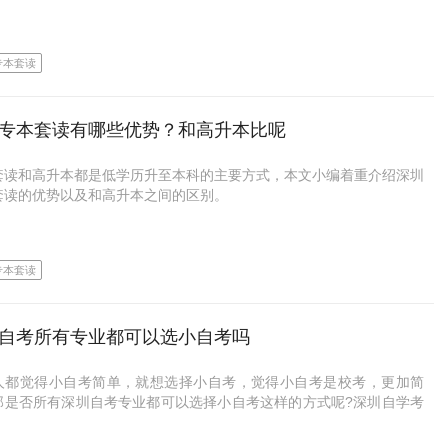
离线下载
抢不到考位的。深圳成考考位向来比较紧张，考生最好是第一时间就开
到了院校录取分数线也有可能会落选。
名抢考位，没抢到的要么只能等下一年，要么就只能去人数较少的城市
套读是专科和本科一起读的学历方式，考生毕业之后，最高学历是本科
支持下载，无网络也可以随时学习，不用教材也能学
第二次放考区的情况还是不多。
。专本套读主要的学习方式是成考专科+自考本科或者电大专科+自考
，考生在选择主考院校的时候，可以了解一些院校往年的录取情况，有
专本套读
。
考院校是名校，专业又好，选择的人数就会比较多，这样被录取的概率
反复观看
就是关于深圳成人高考容易让人误解的地方的相关介绍，希望对你有所
降低。
、远程专科采用的是学制管理，考试比较简单，费用也适中，修满学制
观看不限次数，可反复学习观看，及时查漏补缺
以申请毕业，因此考生可以把主要精力放在深圳自考本科上，专科学制
专本套读有哪些优势？和高升本比呢
成人高考一年考一次，虽然有两个录取分数线，但大家也不必过渡紧
优课是深圳大学投资创办的校属成人助学单位，还是深圳大学继续教育
，自考本科也差不多考完，毕业时间在两年半到三年左右。
多复习，尽量考高分数，避开一些录取难度特别大的院校，再加上一些
教师辅导
自考和成考合作授权单位；点击链接即可免费咨询深大名师；最快1.5
加分照顾政策等，被录取的概率还是很大的!
套读和高升本都是低学历升至本科的主要方式，本文小编着重介绍深圳
可以拿证哦！目前已服务超过5000+考生，有什么疑问，想自考的同学
套读的优势以及和高升本之间的区别。
的地方可以记录下来向老师提问，解决疑难
私聊， 或者直接点击下面链接！
深圳专本套读专业怎么选好呢?
优课是深圳大学投资创办的校属成人助学单位，还是深圳大学继续教育
自考和成考合作授权单位；点击链接即可免费咨询深大名师；最快1.5
深圳专本套读优势
学历提升报名入口：
https://www.uoocuniversity.com/wsq
根据职业选择
可以拿证哦！目前已服务超过5000+考生，有什么疑问，想自考的同学
成考网络班主要是函授，早期函授是面授+自学的形式，后为了方便考
专本套读
私聊， 或者直接点击下面链接！
报名门槛低
渐渐转变成网授+自学的形式。主要优势如下：
套读是两个层次，因此首先可以考虑的是职业发展，可以选择对以后就
职以及晋升有利的专业。
学历提升报名入口：
https://www.uoocuniversity.com/wsq
套读可接收小学、初中、高中(辍学)、中等职业学校等当前学历较低的
学习简单
。也可以是大专在读，还想要继续读本科的各类大专生。
自考所有专业都可以选小自考吗
根据难度选择
成考本身难度不大，函授的话学习难度也更低，更适合基础较弱的考生
方式灵活
人都觉得小自考简单，就想选择小自考，觉得小自考是校考，更加简
选择专本套读的考生整体基础偏弱，也可以选择难度比较低的专业，这
操作方便
那是否所有深圳自考专业都可以选择小自考这样的方式呢?深圳自学考
起来没那么吃力，更好毕业。
专本套读有不同的组合方式，如自考专科+自考本科，成考专科+自考
名网小编来给广大考生详细介绍一下!
，远程专科+自考本科，电大专科+自考本科等方式。
改面授为网授，对于在职成人来说无疑是有帮助的，会避免不少麻烦