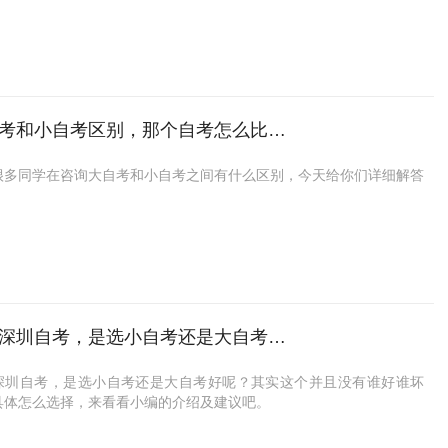
教育，校资企业相比于其他机构无论从可信度还是考试通过率上要比其
标准
最高的一种学历提升方式，是不少在职人员的首要选择。
业时间（最快1.5年）（最慢两年）
构靠谱很多，也可以选择自考辅导班，费用也不多，就880元而已，也
考：全省统一。
2年4月成人自考考试时间已定于2022年4月16—17日。虽然目前的报名
报名售后
圳大学官方授权指定的，这比外面的机构靠谱多了。
考：根据主办院校专业设置及开办情况按相关标准进行收费，由于要占
还没有明确，但是考生可提前考虑好报考什么学校以及专业，提前进行
考只能通过广东省教育考试院上报名，没有老师通知跟进，所有事务需
较适合在职人员报考，
有需要的可以去看看：
校教学资源，需要交学费。
，提升考试通过率。
己随时关注广东省教育考试院上公告，容易错过，一般建议提前去熟悉
://www.uoocuniversity.com/yms
选择
高中自考报名需要什么条件？
策通知、操作界面等等。
流程
考：专业选择较多。
人想要进行学历提升的会担心有条件限制，像成人高考、网络教育和国
确定自己的报考方向，确定想报考的院校和专业。
考：专业选择有限。
放大学确实有较高条件限制的。高中及以下学历的同学，比如初中学历
大自考和小自考区别，那个自考怎么比较简单
考可以通过学校继续教育中心（没有老师服务，教材资料自备）或有资
报考前做好准备，了解自考报考时间和一些报考需要注意的事项。
方式
学想要提升学历，可以选择自考。
校外助学点报名，深大优课就是广东地区为数不多可以报小自考的平
到报名的时间到省教育考试院网站报名，一般是2-3月份和8-9月份报
考：通过省教育考试院官网进行网上报名。
高中学历自考报名条件如下：
官网可查，会配备教材、复习资料、学习APP等以及我和教务老师一直
很多同学在咨询大自考和小自考之间有什么区别，今天给你们详细解答
自考网上报名成功后要求本人去现场采集信息，报名的程序才算结束。
考：通过高校官网或者高校授权的助学机构进行报考，这些机构是学校
中华人民共和国公民，以及港澳台同胞、海外同胞，不受性别、年龄、
服务到毕业，
弄考试通知单还有准考证准备考试，考试一般在每年的4月和10月份。
在社会上为其招收自考学员。
、种族、学历、身体健康情况、居住地限制，均可报考。
官网的咨询网址：
https://www.uoocuniversity.com/yms
要清楚一点，有些省只有大自考，没有小自考。
考试后一般20-30天左右可以在网站上查自考成绩，即各省的省考院。
小自考是不能自己在广东省教育考试院官网进行报名的，由于涉及到交
考分为又分为自考大专和自考本科，自考本科部分省市要求毕业时出具
考:统考科目每年可以报考（3次）每次最多可以报考（4个科目）所以
考：社会型自考
业规定的所有成绩合格后，就可以申请毕业了。
、校考等问题，所以广东小自考目前只能通过小自考机构或者学校自考
毕业证。初中学历想要本科文凭的同学，可通过专本套读的形式来考
考在不挂科的情况下，最快毕业时间都需要2.5年制，难度相对于比较
考：应用型自考
申请毕业通过后，大概一到两个月左右获得自考毕业证。
行报名，一般需要学校授权的平台才有小自考专业，广东这边深大优课
这样可以缩短整体的拿证时间。
不适合没有时间，毫无基础的群体。
说大自考认可度高一些，因为大自考全是统考！这个得注意一点：不管
专业
这个资质，学校和专业众多，
低学历者，选着合适的提升学历方式很重要，同学在选择方式时有什么
考:统考科目（4至5科）最快半年左右完成，校考每年广东省可以参加
考还是小自考，毕业证上没有区别，同时都是两个章，自考委和主考院
一般分文商科和理工科，建议专本都选相关类型，不要跨类型，建议选
位同学进行报考>>>
https://www.uoocuniversity.com/yms
楚的，可以咨询老师，给你专业的指导和建议。深大优课就不错，是国
次）每次可以报考（5个科目）所以最快1.5年制毕业。
章，所以，认可度是一样滴。
类，比如行政管理教育学汉语言之类，专业知识比较通俗易于理解，0
考和小自考哪个好？想快速拿证只能选小自考吗？小自考统考科目难度
一高校控股的教育品牌（深大控股），办学正规，资质靠谱，报名之后
考大自考含金量认可度同等于一致。
分大自考和小自考，除了名字上又区别之外，肯定在其他方面也有区
参加深圳自考，是选小自考还是大自考好？
也能跟上，重点是它没有数学。
大自考，通过率更高，适合想要快速拿证的同学。
专门的老师指导直至毕业，
小自考专业选择有限，在报考院校开设的小自考专业没有心仪选择时，
这里可以免费咨询：
https://www.uoocuniversity.com/yms
主要的三个点就在于：
深圳自考，是选小自考还是大自考好呢？其实这个并且没有谁好谁坏
以选择大自考中考试科目较少、难度较小的专业，例如汉语言文学、行
位证难吗？
考难度大，无学费，快的话2年半考完
具体怎么选择，来看看小编的介绍及建议吧。
理、人力资源等。
证是为了证明学生专业知识和技术水平而授予的证书，我国最低学位是
考难度小，有学费，快的话1年半考完
是费用高，难度低（小自考）
学位，仅授予达到一定要求的本科毕业生，也就是说只有本科学历才能
怎么选?得根据自身情况，如果你本身自学能力不错，自律性又强，又
种是费用低，难度大（大自考）