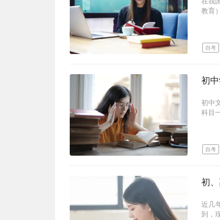
在我
广东
教育
大自
但是
式。
章也
考试
一、
大自
自考
❶:报
出题
❷:
省一年
❸:
每次
线（总
初中
小自
❹:
考院
多。
初中
统考
❺:
科目
末。
❻:毕
和江
校考
二、
‼️
学习
❶:
报名
大自
10月
自考
报名
小自
校考考
已经
学班
❷:
大专
除此
❸:
1直接
择方
校考（
2自
学籍
❹:
3成
大自
近几
计）
想要
名后
到，
❺: