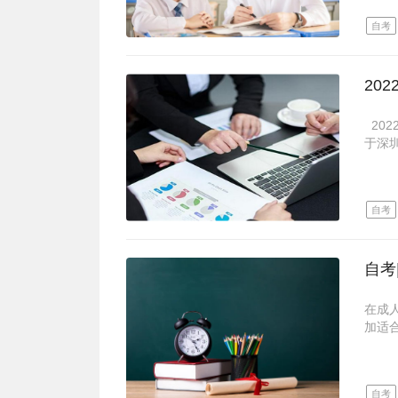
获得
不急
（一
自考
如果
自考
只有
中学
会后
前有
自考
然是
少。
需要
其实
小自
20
异、
有些
环境
注意
定要
对于
毕业
20
广东
高。
于深
规，
毕竟
深圳
点击
委组
1、
‼️大
不过
统中上
每年
（二
自考
2、
所以
也就
写个
再加
生，
3、
无学费
自己
证明
适合
习基
4、
‼️
在助
码”
一样
在成
班）
5、
每年
加适
能力
码，
每年6
自考
深大
6、
所以
一个
企，
考档
再加
左右
可以
报读
自考
有一