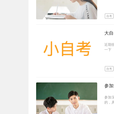
成人
收费
金量
❻:毕
他机
大自
202
三、
是深
小自
时间
大自
比
自考
用学
复习
要自
https
专业
初、
好政
自考
大自
很多
1、
小自
家开
小自
2、
报名
的同
质的
3、
大自
初、
台，
近期
名。
小自
凡是
跟踪
一下
4、
委托
民族
这是
首先
5、
另外
但自
大自
大自
当专
学费
专科
小自
小自
6、
办进
取，
自考
大，
有人
自考
就有
对于
小自
大自
专业
欢迎各
不清
（4
校的
文商
大自
内唯
小自
既然
基础
低于
会有
别。
但是
点击
区别
参加
也可
拿学
大自
的，
政管
学位
小自
一种
学士
这个
另一