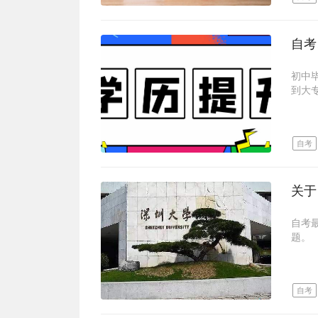
自考
（1
用“
适合
证；
日。
有保
还遇
自考
（2
深圳
再说
本科
大自
1、
要是
成人
相对
2、
认可
当然
初中
3、
成考
如果
到大
4、
成考
如果
成人
5、
了。
考。
自学
6、
每年
以上
可，
7、
毕业
自考
够对
那自
以上
其实
金量
找，
自考
报小
小自
关于
https
也得
注意
招生
自考
不论
学习
题。
内毕
学制：
是否
而对
学位
汤圆
适合
自考
成考
1、
目前