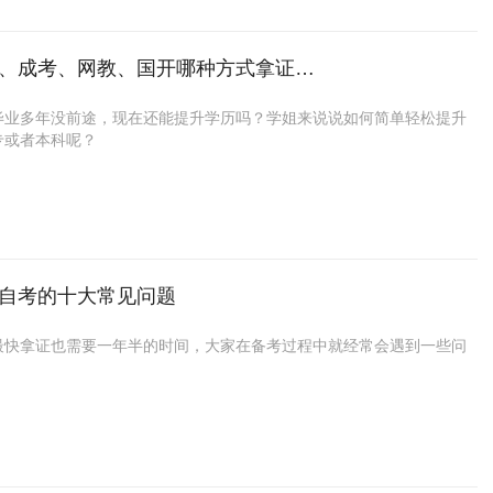
专科：没有前置学历的要求，考完可以直接申请毕业，最快一年半能拿
）业余制：面授学习模式，到指定学习地点学习，时间一般安排在周六
X+3”的授课模式，即线上课程x次，面授课程3次，深大名师授课，毕业
人群：自学能力不错，自律性相对没那么高，缺时间想尽快拿证的。
障，
这是官网的报名网址：
https://www.uoocuniversity.com/yms
到过问题，小自考在外省不认可？
本科：考完需要进行论文答辩才能申请毕业，最快2年能拿证。
）网络班：网络课程学习模式。
参加自学考试要带什么资料？
了，是不是那些在外省读全日制大学的，回到自己所在省就不认可了？
是毕业证+学士学位证，双证，申请学士学位需要考学位英语~~
自考、成考、网教、国开哪种方式拿证最容易？
考的科目都是属于统考课程，一门门考过后才能够申请毕业，所有难度
身份证
这样的话，咱大家都把北大清华挂在嘴边呢？
高考分为脱产、业余、函授，不论是哪种形式都是属于成人高考，所以
会比较大。
准考证
度是一样的。
，关于小自考和大自考怎么选？具体怎么选就看你属于哪种情况了。
毕业多年没前途，现在还能提升学历吗？学姐来说说如何简单轻松提升
健康申报表
专科：入学考语、数、外，总分450分，一般120分左右就可以了。
是肯花钱，简单拿证的话就选小自考。
专或者本科呢？
黑色中性笔
本科：入学政治、外语、专业课，总分共450分，一般160左右就可以
想不想花太多费用在自考上，并且想要自学或报班学习的话就算大自
高等教育一般有四种形式：
个人用品
考试、成人高考、网络教育、国家开放大学。都是受国家承认，社会认
粤康绿码
只有一次参加机会，固定学制，入学开始算起专科2.5年毕业，本科3年
就是介绍的深圳小自考和大自考，及大小自考如何选择的建议，希望能
学信网可查的。
带好口罩
（本科也是双证）。
大家有所帮助。
考、成考、网教、国开有什么区别？哪种方式拿证最容易，更好考，含
就是老师整理了关于2022年1月深圳自学考试的注意事项内容了，
想找既有实力又靠谱的机构，建议各位小伙伴去高校官网
成人教育
一栏
更高，学费最低？
深圳大学就有一个官方授权的助学点——
深大
优课，资质靠谱，还可以
（自学考试）：分大自考和小自考
自考，我把咨询方式分享出来，
你们可以去咨询看看：
考一年有4次考试，一次最多考6门，全部一次性通过的情况下，最少
自考的十大常见问题
://www.uoocuniversity.com/yms
1年半毕业。
：
时间：一年3~4次，各省份不同
最快拿证也需要一年半的时间，大家在备考过程中就经常会遇到一些问
是自考还是成考申请学士学位证都需要考学位英语，并且在毕业后两年
形式：自学
业申请。
大自考大概3~5年拿证；小自考大概1.5~2年拿证
有学位证：符合条件的本科自考生，取得自考毕业证后，一年内可申请
于刚刚接触自考的新生来说，对自考的概念更是一知半解，所以今天肥
证书。
整理了大家最常问的十个问题，希望能解答大家的疑惑。
人群：学习能力强，基础好，学习自主性高的童鞋
（成人高考）
选择自考要参加入学考试吗？
来看，成教的费用是最低的，需要参加一次全国统一的成人高考，过线