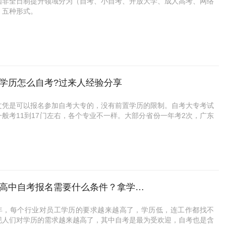
国非全日制提升领域分为（自考、小自考、开放大学、成人高考、网络
自考预报名入口：
https://www.uoocuniversity.com/yms
）五种形式。
考和小自考哪个好？小自考与大自考最大的区别在于考试形式与学习形
含金量最高，并且还能学习到东西的，莫过于（大小自考）今天这篇文
简单讲解下，（大小自考）有什么区别，有什么优势？
形式
（大自考）
考：一年有两次考试机会，在4月和10月，由全国考委和省自考委联合
名时间（1月、4月、10月）
制卷。部分省份，如广东省一年开考三次，在1月、4月和10月，江苏
无学费、统考科目多、毕业时间长。
开考四次，在1月、4月、7月和10月。
统考科目（11至16科左右）每科线下参加统一科目考试，达到及格分数
考试最多可报考四门科目，最少没有限制。
分100分）及格60
学历怎么自考?过来人经验分享
考：在考试科目设置上分为统考课程和校考课程，统考科目较少，以主
大自考专业（管理类、商务类、国控类、金融类、教育类）专业选择性
校的出卷科目为主，校考科目由院校组织命题、组织考试。
文凭是可以报名参加自考大专的，没有前置学历的限制。自考大专考试
科目与大自考考试时间一样，校考科目考试时间一般会安排在每学期期
学习形式:自学、自主报名、或者通过报班的形式。
一般考11到17门左右，各个专业不一样。大部分省份一年考2次，广东
业时间（快则2.5年）（慢则3至4年）或者无法通过科目考试。
苏除外。
难度低于小自考，通过率更高。
（小自考）
下面来分享一下初中文凭自考大专学历的
形式
报名时间与大自考是一致的，因为小自考也有统考科目。（1月、4月、
方式、自考流程、自考专业
考：考生自主学习，自行购买教材和复习资料，自己安排考试。
）左右。
方式
考：一般要在经省考委评审通过的高等院校报读相关专业，学校开设助
试时间（3月、7月、11月）
确定考不上普高，但是又不想报中专、中职、技校之类的学校，想获得
，学习时间地点相对集中，有院校专业老师进行辅导。
有学费，统考科目少，简单易通过。
学历的初中生。或者已经毕业好久的！
之外，大自考和小自考还有学籍管理 、收费标准、报名方式、专业选
专科统考科目（4科）本科统考科目（5科）
报读五年制大专，俗称“3+2”或者“2+3”
初、高中自考报名需要什么条件？拿学位证难吗？
面的区别。
8至12科）及格分数线60，分数线（100）
考大专报考
管理
小自考专业，专科（动漫设计）本科（视觉传达设计）（环境艺术设
考、电大、网络教育报考
考考生只需在县区自考办报名即取得考籍，小自考考生则在报考院校报
年，每个行业对员工学历的要求越来越高了，学历低，连工作都找不
广东省，其它省份小自考有其它类型专业。
自考，一定要找靠谱的平台，深大优课是属于深圳大学授权创办的线上
，学籍档案在省教委备案。
现人们对学历的需求越来越高了，其中自考是最为受欢迎，自考也是含
报名形式（校外助学点机构报考）直播课程一对一老师全程协助。