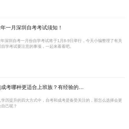
学位证。
于时间，那可以选择大自考。
）小自考
生的学位证是需要申请的，而学位证的申请的关键并不是取决于你是初
你对你的自律性稍微有那么一点点怀疑，相信我，考虑小自考，不然你
少部分的省份有小自考，其中有大部分省份并且没有大小自考之分。目
历还是高中学历。
悔的，因为，每年都有很多人在问大自考可不可以改成小自考，这个当
小自考的城市例如：广东省，不过小自考能够选择的专业，相对也比较
学位证申请条件：自考学位的申请条件是由主考院校决定的，一般来说
可以滴。
满足这几点：各科成绩需达到主考院校要求、论文和答辩合格且成绩优
不管是报大自考还是小自考，一定要到当地正规的自考助学单位报考，
考专业一般都是一些实操性比较强的专业，例如：视觉传达传达设计、
22年一月深圳自考考试须知！
参加学位英语考试等等。
机构是没有报小自考的资质，需要大学授权给到的专业才可以，所以一
设计。
：由于自考本科毕业一年后不得再申请学士学位证书，所以尽量在申请
问清楚。
想简单快速拿证的人来说，是不错的选择，不过费用稍微会比大自考
前参加学位英语考试，以免错过申请时间。
22年深圳自考一月份自学考试将于1月8-9日举行，今天小编整理了有关
这边深大优课就是自考助学单位之一，也是深圳大学的校企，办学正
圳自学考试要注意的事项，一起来看看吧。
如果有学历提升方面的需求，
小自考分为统考和校考，需要在校进行学习考试（其中统考课程由自考
自考考试注意事项：
链接可以免费咨询自考：
https://www.uoocuniversity.com/yms
织命题和考试，校考课程由学校命题考试）。
考生需要注册“粤（穗）康码”，在打印准考证时需要在自学考试管理系
自考全是统考：14-18门科目
在难度方面，会比大自考简单很多。
报“粤康码的”状态。
4月和10月考试，一次最多报考4门
）大自考
考生在考前14天进行每日自我健康观察，每日申报健康信息，如实填
每次考试报满，都是一次性过，至少2年考完
是平时我们经常说的自考。大自考主要以自学为主，面向社会考生招
人健康信息申报表，参加考试时提交给考点工作人员。
上申请毕业证半年，也就是2.5年
可以选择在助学点或机构报名，同时也可以自己报名。
考生在进入考点时需要提供本人考试当天前48小时内的核酸检测报告
，考试费35元/科
报名的话，那么只能完全靠自己自学。（适合对自考流程了解，并且学
才可进入考场进行考试。
自考|成考哪种更适合上班族？有经验的来说说吗？
人群：自学能力不错，自律性高，有些缺钱但不缺时间的。
础及自学控制能力好的小伙伴）
尽量避免和中高风险地区人员接触，如有与密切接触者以及无“粤康
小自考4门是统考，剩下的是校考（同一专业，大小自考考试科目总数量
学点或机构报名的话，会有老师协助报名等，并且还有（业余制和网络
绿码接触的考生，不得参加考试。
）
人学历提升的四大方式中，自考和成考是备受关注的，那怎么选择会更
两种学习形式。（适合对于自考流程不清楚，并且学习基础和自学控制
进入考场考点时考生需要佩戴口罩，向考点工作人员出示“粤康码”中绿
4月和10月统考，一次最多报考4门
合自己呢？
差的小伙伴）
接受身份证、准考证、“粤康码”核查。
-7月和12-1月校考，一次最多报考6门
分大自考和小自考，不论是大自考还是小自考，都需要提前一个月或者
优课就是广东地区正规的自考助学单位之一，同时也是深圳大学的校
考生报考了1月份自学考试因故未参加考试的，不纳入自学考试诚信报
每次考试报满，都是一次性过，至少1年考完
半月报考考试科目，考籍注册需要提前半个多月，考试需要提前两个月
有什么问题都可以免费咨询，想知道你所报考的专业是否需要加考，都
案，下次报考时仍可以正常报考。
上申请毕业证半年，也就是1.5年
就开始报名。
先免费咨询一下：
https://www.uoocuniversity.com/yms
自考建议选择大学的函授站报名，深大优课就是深圳大学的函授站，采
定学费（学校不同，学费不同），考试费35元/科