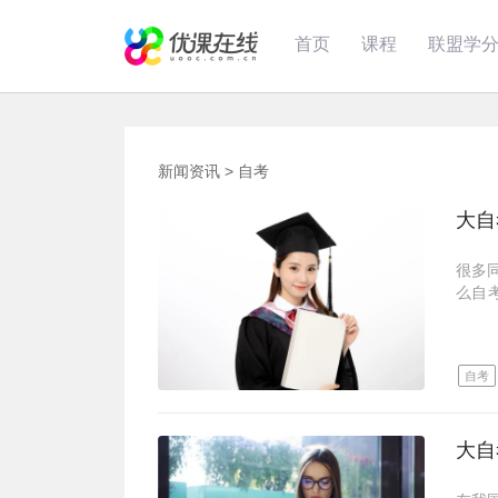
首页
课程
联盟学
新闻资讯
>
自考
大自
很多
么自
考，
那么
大自
自考
国家
申请
小自
应用
大自
广东省
17