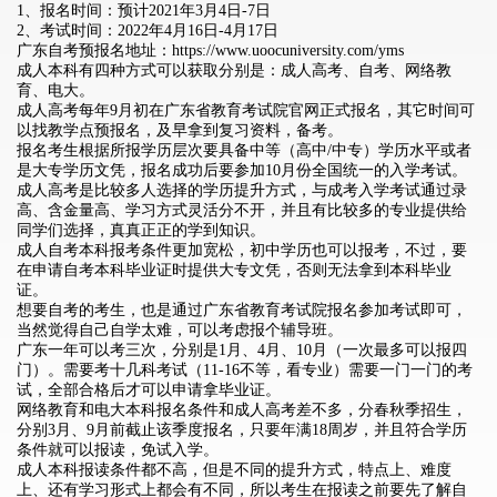
1、报名时间：预计2021年3月4日-7日
2、考试时间：2022年4月16日-4月17日
广东自考预报名地址：
https://www.uoocuniversity.com/yms
成人本科有四种方式可以获取分别是：成人高考、自考、网络教
育、电大。
成人高考每年9月初在广东省教育考试院官网正式报名，其它时间可
以找教学点预报名，及早拿到复习资料，备考。
报名考生根据所报学历层次要具备中等（高中/中专）学历水平或者
是大专学历文凭，报名成功后要参加10月份全国统一的入学考试。
成人高考是比较多人选择的学历提升方式，与成考入学考试通过录
高、含金量高、学习方式灵活分不开，并且有比较多的专业提供给
同学们选择，真真正正的学到知识。
成人自考本科报考条件更加宽松，初中学历也可以报考，不过，要
在申请自考本科毕业证时提供大专文凭，否则无法拿到本科毕业
证。
想要自考的考生，也是通过广东省教育考试院报名参加考试即可，
当然觉得自己自学太难，可以考虑报个辅导班。
广东一年可以考三次，分别是1月、4月、10月（一次最多可以报四
门）。需要考十几科考试（11-16不等，看专业）需要一门一门的考
试，全部合格后才可以申请拿毕业证。
网络教育和电大本科报名条件和成人高考差不多，分春秋季招生，
分别3月、9月前截止该季度报名，只要年满18周岁，并且符合学历
条件就可以报读，免试入学。
成人本科报读条件都不高，但是不同的提升方式，特点上、难度
上、还有学习形式上都会有不同，所以考生在报读之前要先了解自