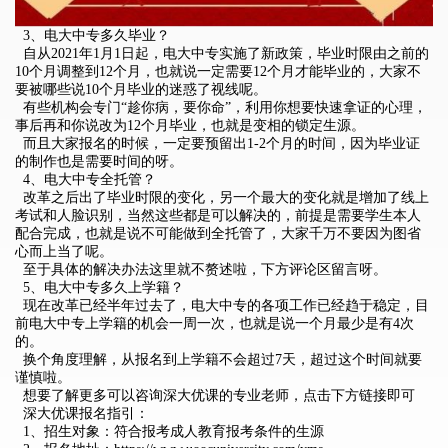
3、电大中专多久毕业？
自从2021年1月1日起，电大中专实施了新政策，毕业时限由之前的
10个月调整到12个月，也就说一定需要12个月才能毕业的，大家不
要被哪些说10个月毕业的迷惑了视线呢。
有些机构会专门“趁你病，要你命”，利用你想要快速拿证的心理，
事后再和你说改为12个月毕业，也就是变相的锁定生源。
而且大家报名的时候，一定要预留出1-2个月的时间，因为毕业证
的制作也是需要时间的呀。
4、电大中专全托管？
改革之后出了毕业时限的变化，另一个最大的变化就是增加了线上
考试和人脸识别，当然这些都是可以解决的，前提是需要学生本人
配合完成，也就是说不可能做到全托管了，大家千万不要因为图省
心而上当了呢。
至于具体的解决办法这里就不赘述啦，下方评论区留言呀。
5、电大中专多久上学籍？
现在改革已经半年过去了，电大中专的各项工作已经趋于稳定，目
前电大中专上学籍的机会一周一次，也就是说一个月最少是有4次
的。
换个角度理解，从报名到上学籍不会超过7天，超过这个时间就要
谨慎啦。
想要了解更多可以咨询深大优课的专业老师，点击下方链接即可
深大优课报名指引：
1、招生对象：符合报考成人教育报考条件的生源