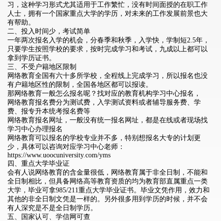
习，这种学习形式尤其适用于工作繁忙，没有时间面授的在职工作
人士，拥有一个国家重点大学的学历，对未来的工作发展前景也大
有帮助。
二、投入时间少，考试简单
一年两次报名入学的机会，分春季和秋季，入学快，学制短2.5年，
只要学生按照学校的要求，按时完成学习和考试，九成以上都可以
拿到学历证书。
三、不受户籍地区限制
网络教育全国有六十多所学校，全程线上完成学习，所以报名也没
有户籍地区性的限制，全国各地区都可以报读。
那网络教育一般怎么报名呢？找对应的教育机构学习中心报名，
网络教育报名费分为测试费，入学测试资料或者辅导服务费、学
费、报专升本统考报名费等
网络教育报名网址，一般没有统一报名网址，都是在线或者现场找
学习中心办理报名
网络教育可以报名的学校专业并不多，特别想报名大专的计划更
少，
具体可以咨询对应学习中心老师：
https://www.uoocuniversity.com/yms
四、重点大学毕业证
会有人说网络教育的含金量很低，网络教育属于非全日制，不能和
全日制相比，但具备网络高等教育资质的均为教育部直属重点一类
大学，毕业可拿985/211重点大学毕业证书。毕业文凭作用，效力和
其他的非全日制文凭是一样的。另外很多用到学历的时候，并不会
有人深究是不是全日制学历。
五、国家认可、学信网可查