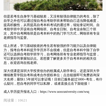
但是若考生自身学习基础较差，又没有较强自律能力的考生，除了
自学之外也可以通过报自考自考助学班来帮助自己适当降低难度，
提高积极性，从而提高自考本科考试的通过率，缩短拿证时间。自
考助学班中开设有自考网络班、自考全日制、自考业余制三个班
次，其中自考网络班是自考本科中的热门学习方式，网络班有专业
老师指导与监督。
综上所述，学习基础较差的考生若有较强的学习能力以及自律能
力，报考自考本科提升学历并不会很难，但是自考本科中除了自学
还可以选择自考助学班学习，自考网络班有专业老师指导与监督，
可以更好的掌握知识点。若想要了解更多关于自考本科的相关信
息，欢迎咨询在线老师。
深大优课是深圳大学投资创办的校属成人助学单位，还是深圳大学
继续教育学院自考和成考合作授权单位；点击链接即可免费咨询深
大名师；最快1.5年就可以拿证哦！目前已服务超过5000+考生，有什
么疑问，想自考的同学可以私聊， 或者直接点击下面链接！
成人学历提升报名入口：
https://www.uoocuniversity.com/wsq
阅读量：10621