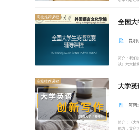
助学习者明
机、平板电
开放课程以
它摆脱了学
高校推荐课程
全国大
络、移动终
培养要求，
后按照传统
昆明
简介：我们
试）六大模
获，您就需要
理安排学习时
高校推荐课程
段累计。2
大学英
关注通知。考
河南
简介：《大
能力，贯穿
思维篇、句