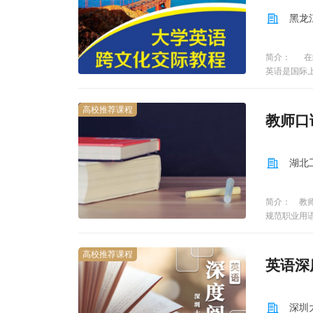
“在线讨论
黑龙
程由青岛大
优秀教学团
助学习者扩
简介： 在
任教师12
英语是国际
题分为2—
会阻碍人们
止，计为“一
一些重要问
少于3次
高校推荐课程
交际的定义
教师口
第一周unit 
了文化差异
周unit 3 Ro
了文化差异
and Pushin
略和方法。
湖北
Fear, Thro
unit 11 Roo
Trust and P
简介： 教
and Movi
规范职业用
准、练就标
内容。
高校推荐课程
英语深
深圳