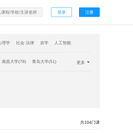
登录
注册
心理学
社会·法律
农学
人工智能
南昌大学(78)
青岛大学(51)
更多
滨学院(21)
大连大学(19)
(7)
其他(109)
共104门课