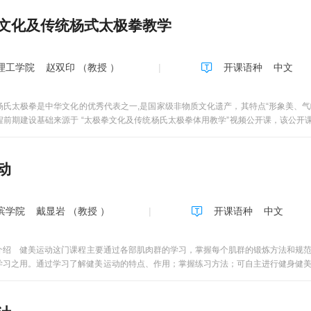
维篇Unit 1 思维篇之螺旋式vs直线式 施兆莉、张蔚第一周Unit 2 思维篇之集体
t 4 思维篇之意合vs形合施兆莉第一周Unit 5思维篇之悟性vs理性施兆莉第一周二句子篇
文化及传统杨式太极拳教学
Unit 8句子的类型之交际功能 李冬青第二周Unit 9 句子的类型之修辞角度李冬青第二
三周Unit 12句子篇之名词从句张苏第三周Unit 13句子篇之定语从句施兆莉第三周Uni
周Unit 16句子篇之英语写作中的错误分析一王永亮第四周Unit 17句子篇之英语写
理工学院
赵双印 （教授 ）
开课语种
中文
第四周Unit 19句子篇之正式与非正式句子张苏第四周Unit 20句子篇之写作细节标点张
之有效句的标准二施兆莉第五周Unit 23句子篇之有效句的标准三施兆莉第五周Unit 
之汉堡式段落施兆莉第六周Unit 27段落篇之好段落的三个标准 施兆莉第六周Unit 2
杨氏太极拳是中华文化的优秀代表之一,是国家级非物质文化遗产，其特点“形象美、
句李冬青第六周Unit 30,31段落篇之如何发展段落一，二王永亮第七周Unit 32,33
前期建设基础来源于 “太极拳文化及传统杨氏太极拳体用教学”视频公开课，该公开课
七周四篇章篇Unit 35篇章篇之好文章的标准一张苏第八周Unit 36篇章篇之好文章的标准
参评2014年福建省国家级精品视频公开课。本课程分理论课程和实践课程：240分钟
思维模式施兆莉第八周Unit 39,40四大体裁之记叙文一，二施兆莉第九周Unit 41四
章。第一章 太极拳的发展趋势；第二章 太极图和太极拳, 太极拳推手介绍；第三章
nit 44,45四大题材之议论文一，二李冬青第九周五应用文Unit 46书信 之 申请信 
，是课程负责人30多年练习太极拳的体悟的总结，是在对太极拳深入研究和体悟的基
动
睿第十周Unit 49书信 之 感谢信 张蔚第十周Unit 50书信 之 道歉信 李冬青第十一
的“整体观”“圆道观” “阴阳平衡观”以及老子的“反者，道之动”等思想，使人们了
冬青第十一周Unit 53应用文之摘要 施兆莉第十一周Unit 54应用文之通知与告
论联系实际，注重文化、精神、意识和动作相结合，用动作来表现深刻的文化内涵，
6,57学术写作一，二王永亮第十二周六应试篇Unit 58应试篇之大学四级写作张蔚第十三周U
发人深省。 二、实践部分——杨氏太极拳教学部分（10次课，120分钟）实践部分
滨学院
戴显岩 （教授 ）
开课语种
中文
雅思小作文一，二张苏第十三周总复习第十四周英语轻松一刻1.I know. You know. I know that y
《杨氏太极拳十式》，其动作保留了传统杨式太极拳特点，又易学易练、占用空间小，
的26个字母。 2. Was it a bar or a bat I saw?我看到的是酒吧还是
To China for china, China with china, dinner on china.去中国买瓷器，中国有瓷器，
介绍 健美运动这门课程主要通过各部肌肉群的学习，掌握每个肌群的锻炼方法和规
t door,behind door with front door.到前门买前门，前门没前门，后
学习之用。通过学习了解健美运动的特点、作用；掌握练习方法；可自主进行健身健
烟。4. 2B or not 2B, that is a ？这是一种文字简化游戏。它的意思是：To be or not t
r saw a saw saw a saw.他从来没见过一把锯子锯另一把锯子。第一个saw是动词s
是动词“锯”。参考阅读丁往道， 写作手册（标记版），外语教学与研究出版社，2009年7月(流
学出版社，1999年1月（求职） 冀成会， 高级英语写作教程，外语教学与研究出版