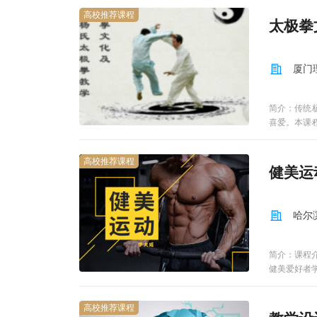
人进度 一思
高校推荐课程
第一周Uni
太极拳
型徐睿第二周
并列句张蔚第
性李冬青第四
厦门
典句型王永亮
22 句子篇
26 段落篇
简介：传统
如何写好结论
喜爱。本课程
类型施兆莉第
项目之一推荐
篇章篇之常见
化部分分三
施兆莉第九周U
高校推荐课程
的核心部分
健美运
之 求职信 徐
极拳中所蕴含
个人简历 李
课程注重理
Unit 5
道理深刻，
哈尔
61,62应试篇之
编排了套路
子包含了英语中
上。” 3. 上联：
简介：课程
no fron
健美爱好者
门”指“大前门”香
身课堂
He neve
第三个saw
高校推荐课程
程,河南大