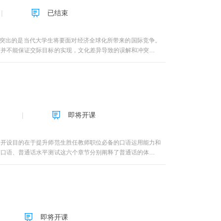
“学术论坛”上进行。教学条件 《拓展英语词汇》MOOC课
已结束
名师”和“教学十佳”及最受学生欢迎的青年教师，是青岛大学
，充分尊重学生的认知规律，以轻松活泼的授课方式，有效地帮
英语专业本科生、硕士研究生和博士研究生的英语教学，现有专
突出的是当代大学生将要面对经济全球化所带来的国际竞争。
样化需求。课程通告 修读本课程注意事项： 1. 每一讲专
言并不能保证交际目标的实现，文化差异导致的误解和冲突往往
的学习。 2. 每一节视频收看，从标题开始到本节结束页面为
10个单元，涵盖了跨文化交际各个方面的主要内容，并对其中
中要求的 “专题讨论和问答”，学生可以有选择地参与，每学期不
堂的大门；第二章阐述了关于交际的基本理论，并介绍了跨文化
与问答，这四项分别计入平时成绩。 教学进度
了跨文化交际过程中可能遇到的障碍；第五章和第六章分别探讨
oots about Holding, Seizing and Following第三
对比较经典的文化理论进行了详尽阐释和分析。第八章主要介绍
ing and Parting第五周unit 5 Roots about Turning, Rolling
和分析；第十章对如何培养跨文化交际能力提出了行之有效的策
ut Energy, Being alive and Life第八周unit 8 Roots about
即将开课
十周unit 10 Roots about Law, Judgment and Equality第十一周
Sensibility第十三周unit 13 Roots about Affliction, Wisdom,
ut Dewlling and Moving第十五周unit 15 Roots about Dwelling
，开设目的在于提升师范生胜任教师职位必备的口语运用能力和
试，具体考试时间另行通知。
师口语、普通话水平测试这六个章节分别阐释了普通话的体系标
教师口语的基本要求、普通话水平测试的应试策略等几个方面的
即将开课