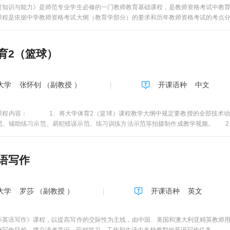
育知识与能力》是师范专业学生必修的一门教师教育基础课程，是教师资格考试中教
课程是依据中学教师资格考试大纲（教育学部分）的要求和历年教师资格考试的考点
。通过本门课程的学习和训练，同学们可以应对教师资格考试中学《教育知识与能力
学教师的教育情怀，掌握正确的教育理论和教育方法，并能够运用教育理论解决教育
年秋季学期参与学习的同学可以加入qq群：983765356，哈尔滨学院公共课教育学
育2（篮球）
大学
张怀钊 （副教授 ）
开课语种
中文
课程内容： 1、将大学体育2（篮球）课程教学大纲中规定要教授的全部技术动
范、辅助练习示范、易犯错误示范、练习训练方法示范等拍摄制作成教学视频。 2
法等）、运动前拉伸运动后放松（包括各种体位拉伸放松动作的演练示范、练习方法
格式数字视频教学文件，开发制作篮球MOOC课程。 3、把篮球传切进攻战术基础配
禁区传切配合4部分进行了详细基础战术配合的完整讲解示范、分解示范、标志点脚步
语写作
实现教学资源共享。二、课程的亮点与优势： 1、通过线上结合线下的教学和线
技术动作和技术要领。2、能依据大学体育2（篮球）MOOC课程中技术动作的讲解、
球）MOOC课程中技术动作的徒手练习方法、分解练习方法、辅助练习方法和集体练
大学
罗莎 （副教授 ）
开课语种
英文
球）MOOC课程中线上的选修内容为每个学生推送个性化定制的教学内容，实现对学
培养学生的综合素质和综合能力，注重课程思政教育。6、本课程采用在线开放MOO
直观的学习技术动作、技战术配合，增强了教学的吸引力，重视激发学习者的积极性
际英语写作》课程，以提高写作的交际性为主线，由中国、美国和澳大利亚精英教师
作的篮球MOOC课程。教师通过高水平高质量的技术动作示范展示进行辅助教学，