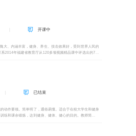
主义vs个人主义李冬青第一周Unit 3思维篇之主观vs客观王永亮
Unit 6句子篇之句子的类型李冬青第二周Unit 7句子篇之基本句
周Unit 10 句子篇之简单句李冬青第三周Unit 11句子篇之
t 14句子篇之状语从句徐睿第三周Unit 15句子篇之句子的多样
作中的错误分析二王永亮第四周Unit 18句子篇之英语写作中的经
开课中
苏第四周Unit 21 句子篇之有效句的标准一施兆莉第五周Unit
24,25句子篇之有效句的标准四，五施兆莉第五周三段落篇Unit
8段落篇之如何写好主题句和发展句施兆莉第六周Unit 29段落篇之
气魄大、内涵丰富，健身、养生、技击效果好，受到世界人民的
 段落篇之如何发展段落三，四王永亮第七周Unit 34段落篇之段落
系2014年福建省教育厅从120多项视频精品课中评选出的7个
二张苏第八周Unit 37篇章篇之写作流程徐睿第八周Unit 38
一、 理论部分——太极拳文化 （8次课，120分钟）太极拳文
大题材之描写文张蔚第九周Unit 42,43四大题材之说明文一，二
 太极拳的特点及养生、健身、技击、文化价值。第三章是理论课
张苏第十周Unit 47书信 之 推荐信 张苏第十周Unit 48书信
础上，对太极拳所涉及的传统文化进行研究的结果。通过讲解太
周Unit 51书信 之 建议信 王永亮第十一周Unit 52应用文之
解太极拳的运动特点、文化内涵及对人们身心健康等方面的影响。本
示 徐睿第十二周Unit 55应用文之备忘录与便条张蔚第十二周
反之又用传统文化来解释动作，讲座课程通俗易懂，意趣横生，
nit 59,60应试篇之考研英语写作一，二施兆莉第十三周Unit
在保留传统杨式太极拳风格的基础上，提炼出具有代表性的招式，
已结束
ou know. I know that you know that I know.这个句
可单练、左右练，十分方便，适合现代人的生活方式特点。
蝙蝠？这是一句回文句，顺着读和倒着读是一样的。类似于“上海自来水来自海
吃饭靠瓷器。下联：Go front door buy front door, front door
范的动作要领。简单明了，通俗易懂。适合于在校大学生和健身
门有前门。这是一副对仗工整、妙趣横生的英汉对联。下联中的第二、四、五个“前
美训练和课余锻炼，达到健身、健体、健心的目的。教师简介随
o be, that is a question. (生存还是毁灭，那是一个问题。) 5.
ee的过去时，第二和第四个saw带有不定冠词“a”在前，是名词“锯子”,
程) 麻保金 陈明发 Rebecca Neufeld，大学英语写作教
社2009年1月，（求职） 英语写作套路与演练裘雯，尤正明