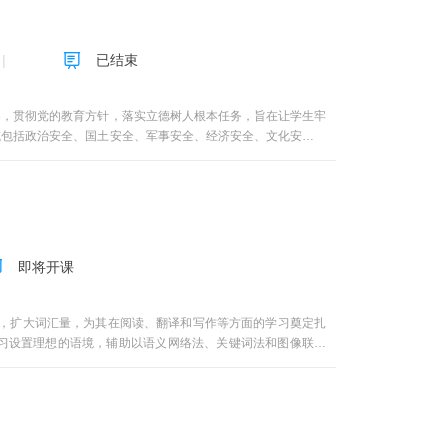
已结束
导，贯彻党的教育方针，落实立德树人根本任务，旨在让学生牢
域包括政治安全、国土安全、军事安全、经济安全、文化安全、
即将开课
法，扩大词汇量，为其在阅读、翻译和写作等方面的学习奠定扎
习设置理想的语境，辅助以语义网络法、关键词法和图像联想
文化理解之中。课程的每个单元都包含微视频和配套练习，方便
语词汇》MOOC课程根据大学生的外语学习认知规律和本科阶
课程教学计划16周，每周讲授1个专题。每一个专题由“教学
设立一个专题，按照知识点拆分成多个相对独立而又连贯的“节”，
。主要采取在线作业提交的形式形成知识内化，提高学习效果。