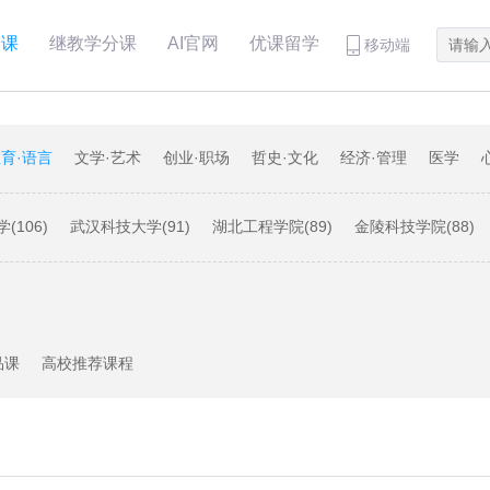
分课
继教学分课
AI官网
优课留学
移动端
育·语言
文学·艺术
创业·职场
哲史·文化
经济·管理
医学
(106)
武汉科技大学(91)
湖北工程学院(89)
金陵科技学院(88)
29)
黑龙江大学(28)
福建师范大学(22)
昆明理工大学(21)
哈尔
大学(15)
广西师范大学(13)
优课大学(11)
河南大学(8)
宁波大学
品课
高校推荐课程