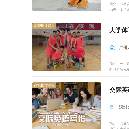
简介：《教
内容。本门
性和逻辑性
念，具有中
高校推荐课程
础。2024
大学体
广州
简介：一、
阶段分解示
法、训练方
作成MP4
高校推荐课程
合、1区和
交际英
成教学视频
内容规定的
体育2（篮
深圳
体育2（篮
技能技巧，
球教学视频
简介：《交
建直观可操