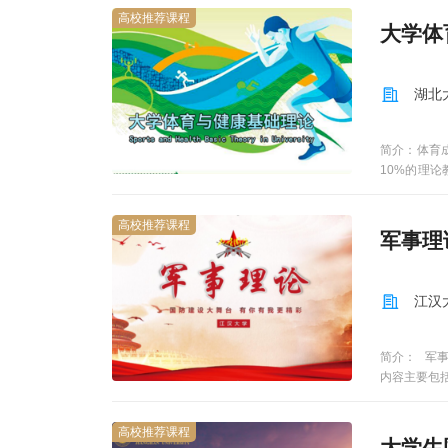
高校推荐课程
大学体
湖北
简介：体育
10%的理
系。当代体
身心健康全
高校推荐课程
教学中，每
军事理
程以《全国
锻炼与增进
介绍奥林匹
江汉
育概述第二
简介： 军
内容主要包
高校推荐课程
大学生