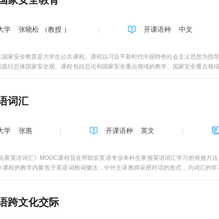
大学
张晓松 （教授 ）
开课语种
中文
生国家安全教育是大学生公共课程。课程以习近平新时代中国特色社会主义思想为指
面践行总体国家安全观。课程包括总论和国家安全重点领域的教学。国家安全重点领
科技安全、网络安全、生态安全、资源安全、核安全、海外利益安全和新型领域安全。
语词汇
大学
张惠
开课语种
英文
拓展英语词汇》MOOC课程旨在帮助非英语专业本科生掌握英语词汇学习的有效方
本课程的教学内聚焦于英语词根词缀法，中外主讲教师采用对话的形式，为词汇的学
忆。课程内含国学经典、希腊神话、流行元素、电影传媒等主题系列，寓词汇学习于
程内容。线上学习和线下辅导相结合，确保学习效果。教学内容和学时分配 《拓展英
过程中通常遇到的困难，提供短小精悍、实用性强的微课系列和多样化学习辅助。 本
语跨文化交际
思考练习”、“在线讨论与问答”三个部分构成。 “教学视频”是本课程的核心。每一讲
8—15分钟。 “思考练习”是课程的重要支撑，是实现过程性学习和评估的重要部分