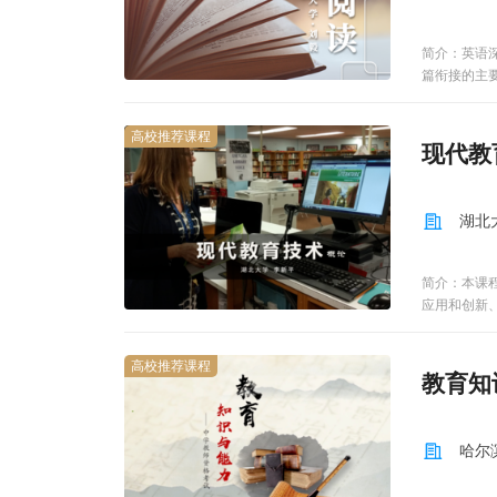
简介：英语
篇衔接的主
书面语。课
美当代现实
高校推荐课程
现代教
湖北
简介：本课
应用和创新
信息技术应
论 ，当前
高校推荐课程
识和技术。
教育知
哈尔