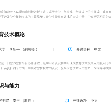
深度阅读MOOC课程由刘毅教授主讲，适于大学二年级或二年级以上学生修读，旨在
要手段及学会概括文本的主题思想，使学生能够有效地扩大词汇量、了解英语不同文
文讲授的语言难点针对学生的实际需求设定，充分考虑对学生的文化素质培养和国际
生活为主，将语言学习贯穿在了解、思考、探讨现实生活中的各种问题的过程中。 该课
育技术概论
大学
李新平 （副教授 ）
开课语种
中文
程是一门教师教育平台必修课程，是学习者认识和学习现代教育技术及其应用的入门
、社会责任四个方面，加强对教育技术的认识，提高信息技术应用能力。课程内容根
用能力标准（试行）》确定，主要内容包括信息技术、教育技术、信息化、教育信息
教育信息化和现代教育技术的发展和应用趋势，信息化教学环境，信息化教学模式，
识与能力
滨学院
秦平 （教授 ）
开课语种
中文