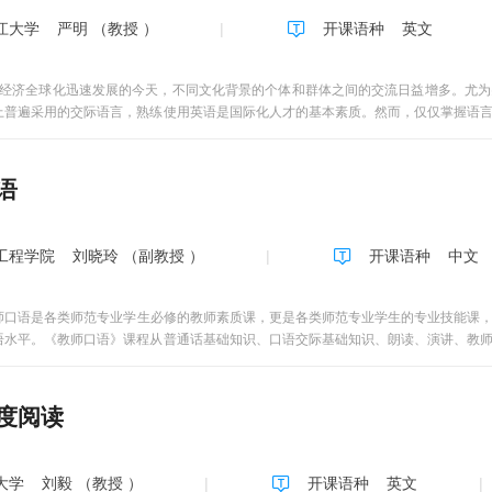
与问答”有效促进课程互动。安排在每一专题讲授之后，采取专题讨论的形式，在网站的
江大学
严明 （教授 ）
开课语种
英文
学公共外语教育学院李秀清教授担任课程负责人，她带领的教学团队中有青岛大学“教学
队。该课程对准学生在英语学习过程中的词汇难点，运用先进的外语教学理论做指导
大英语词汇量。 青岛大学公共外语教育学院是青岛大学直属教学单位，负责全校非
经济全球化迅速发展的今天，不同文化背景的个体和群体之间的交流日益增多。尤为
0名，师资力量雄厚，能够充分满足学生的线上、线下学习、互动与课业指导和答疑等多
上普遍采用的交际语言，熟练使用英语是国际化人才的基本素质。然而，仅仅掌握语
4小节，每一讲以“节”为时间段累计。完成上一讲的教学视频收看，方可进入下一个专题
之间的有效交际。因此，英语应用能力训练还应包括跨文化交际能力培养。本课程共有
节”时间段。完成上一节的教学视频收看，方可进入下一节的学习。 3. 每一讲专题
题有相对深入的介绍与讨论。第一章从文化的定义、特点以及层次入手，打开文化殿
。 4. 收看教学视频、提交网上作业与自测、参与专题讨论
和种类；第三章对影响人们感知和认知世界的文化因素进行了剖析；第四章主要描述
语
1 Roots about Hearing, Seeing, Saying and Doing第二周unit 2 R
在言语交际和非言语交际方面的种种表现；第七章探讨了文化模式的定义及内涵，并
ots about Foot, Running and Walking 第四周unit 4 Roots about Dragging, Cutt
在商务、教育和医疗语境中的具体表现；第九章对文化适应的过程和阶段进行了描述
g第六周unit 6 Roots about Looking，Breathingand Calling第七周unit 7 Roots abo
工程学院
刘晓玲 （副教授 ）
开课语种
中文
wing, and Education第九周unit 9 Roots about War, Disease, and Sanitation第
ts about Breaking, Setting, and Building第十二周unit 12 Roots about Sense and 
ersistence第十四周unit 14 Roots about Variation and Change unit 15 Roots abo
师口语是各类师范专业学生必修的教师素质课，更是各类师范专业学生的专业技能课
ngunit 16 Roots about Nutrition and Rejuvenation第十六周复习及准备考
语水平。《教师口语》课程从普通话基础知识、口语交际基础知识、朗读、演讲、教
准普通话的方法、口语交际的内涵、口语交际朗读技法、口语交际演讲和朗诵技法、
度阅读
大学
刘毅 （教授 ）
开课语种
英文