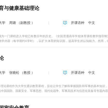
育与健康基础理论
大学
周璐 （副教授 ）
开课语种
中文
成为一门课程进入学校已有数百年的历史。《全国普通高等学校体育课程教学指导纲
论教学内容（每学期约4学时），以扩大体育的知识面，提高学生的认知能力。然而
育科学的发展，与整个社会的哲学、自然科学、社会科学、数学、思维科学的发展是
面发展的意见》和《高等学校体育工作基本标准》精神，切实落实中共中央、国务院提
学期4学时的体育理论教学，已远远无法满足需求。本团队创编的《大学体育与健康
论
普通高等学校体育课程教学指导纲要》为依据，以“育人为本，健康第一，促进终身体
健康的关系进行阐述，通过对体育、健康等概念的辨析，介绍体育锻炼的身心效应和
克和体育文化，进一步拓展大学生体育知识的深度和广度，促使大学生终身体育观念
大学
张晓松 （教授 ）
开课语种
中文
章 健康概述第三章 体育锻炼的身心效应第四章 体育锻炼促进健康的方法第五章 现
事理论课程作为大学生通识教育课程，旨在让学生了解和掌握国防和军事的基本知识
括中国国防、国家安全、军事思想、现代化战争、军事高技术与信息化装备等专题内容
国家安全教育