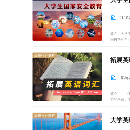
江汉
简介：大学
固树立和全
社会安全、
高校推荐课程
拓展英
青岛
简介： 《
实的基础。
法，强化记
学生学习课
高校推荐课程
段词汇学习
大学英
视频”、 “
每段视频约