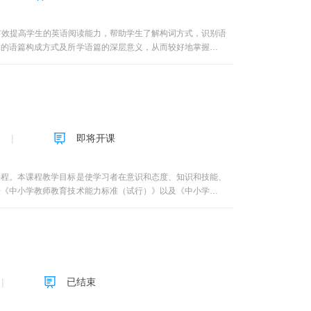
有效提高学生的英语阅读能力，帮助学生了解构词方式，识别语
体的语篇构成方式及所学语篇的深层意义，从而较好地掌握英语
文化知识的传授。课文选材选用当代英语的常见文体，以反映英
程总课时：36课时，分12周完成。学分：2分。
即将开课
课程。本课程教学目标是使学习者在意识和态度、知识和技能、
据《中小学教师教育技术能力标准（试行）》以及《中小学教师
化、信息化教育、教学设计等相关概念介绍，教育技术的相关理
信息化教学设计的方法，信息化教学资源的开发和应用的相关知
已结束