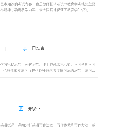
育基本知识的考试内容，也是教师招聘考试中教育学考核的主要
分布规律，确定教学内容，最大限度地保证了教育学知识的系统
》教育学部分的考试，而且，可以让同学们树立正确的教育观
实践中遇到的问题，为成为一名合格的中学教师打下坚实的基
的同学以本班老师的学习要求为准，不用加群。
已结束
作的完整示范、分解示范、徒手脚步练习示范、不同角度不同
、把身体素质练习（包括各种身体素质练习演练示范、练习方
、训练方法等）、运动损伤处理急救方法及各个教学环节拍摄制
合中的1区和2区传切配合，2区和2下传切配合、3区横切配
练习示范、加防守练习示范、练习训练方法示范等，并拍摄制作
下技术动作的随堂测试，使学生能够熟练掌握正确的篮球教学
示范、纠正错误方法进行课程内容的教学实践。3、能依据大学
习方法课上和课下进行课程内容的练习与训练。4、能依据大学
开课中
生的差异化教育。5、通过翻转课堂的教学使学生初步掌握教学
C课程教学模式，它摆脱了学习时间和空间的限制，学生通过篮
和主动性。7、本项目以篮球技术动作教学视频文件为载体，构
用英语授课，详细分析英语写作过程、写作体裁和写作方法，帮
可以提高教学质量和教学效率。8、将课程的教学内容应用于手