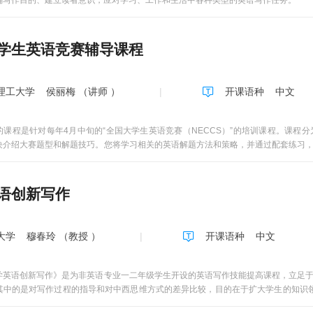
确写作目的、建立读者意识，应对学习、工作和生活中各种类型的英语写作任务。
脑、电视、LED屏等媒介中，实现便携式数字化教学模式，颠覆传统的体育教学模
大规模、多样性、交互性、开放性的视频教学课件作为授课内容，针对大学生进行线
习时间和空间的限制，增强了教学的吸引力，重视激发学习者的积极性和主动性。 
学生英语竞赛辅导课程
端、大数据挖掘等信息技术，制定明确可行的在线开放课程的选择标准、建设标准与
体现应用型人才培养特色。 3、《大学体育2（篮球）》校级精品在线开放课程采
的教学模式线下教学，线下测试，之后再在线上选择适合自己实际水平的练习内容、练
理工大学
侯丽梅 （讲师 ）
开课语种
中文
的课程是针对每年4月中旬的“全国大学生英语竞赛（NECCS）”的培训课程。课程
块介绍大赛题型和解题技巧。您将学习相关的英语解题方法和策略，并通过配套练习
做到：第一，每讲需要20-30分钟学习课程资料， 60-120分钟进行习题测验。第
间，培养自主学习意识。课程通告1. 每一讲分为3-5个小节，每一节视频从标题开始
. 收看视频、完成课后作业和自测、参加讨论区的专题讨论（每讲不少于3次）、访问课
语创新写作
试限时：2个小时（考试开始系统即会提示倒计时,因题量大，题型多，请一定抓紧时间
大学
穆春玲 （教授 ）
开课语种
中文
学英语创新写作》是为非英语专业一二年级学生开设的英语写作技能提高课程，立足
其中的是对写作过程的指导和对中西思维方式的差异比较，目的在于扩大学生的知识领
子篇、段落篇，篇章篇，实践篇以及常见应试文的写作与训练等。大学英语创新写作是