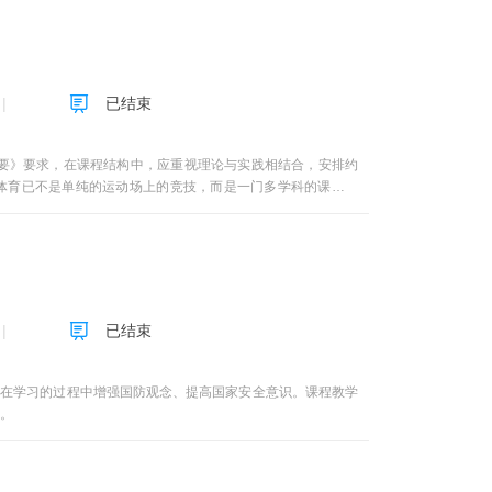
已结束
要》要求，在课程结构中，应重视理论与实践相结合，安排约
，体育已不是单纯的运动场上的竞技，而是一门多学科的课程体
同系的。为了贯彻《国务院办公厅关于强化学校体育 促进学生
出的学校教育必须树立“健康第一”的指导思想。大学体育实际
基本理论课程》，试图用线上课程来弥补线下课程的不足。本课
育”为创编宗旨，遵循体育课程设置的基本规律，紧紧围绕体育
促进健康的方法，提升大学生对体育与健康的认知水平。并通过
的形成。 本课程内容讲授分为六个章节，分别为：第一章 体
已结束
代奥林匹克第六章 体育文化
，在学习的过程中增强国防观念、提高国家安全意识。课程教学
。