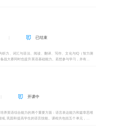
式。三、课程的特征： 1、《大学体育2（篮球）》精品在线
上线下结合授课。以学生为中心、内容精英式、促进相互交流。
2、《大学体育2（篮球）》精品在线开放课程应用计算机网
保障标准。课程建设不仅要立足打造精品，更要符合应用型人才
用线上线下相结合的教学形式开展教学，学生先在线上预习，之
习方法再进行线下课外训练。
已结束
分为听力、词汇与语法、阅读、翻译、写作、文化与IQ（智力测
，备战大赛同时也提升英语基础能力。若想参与学习，并有所收
二，每讲需要20-30分钟参与课程讨论或进行同伴互评。第三，合
到该节结束页面为止，计为“一节”时间段。每一讲以“节”为时间
程次数，构成每学期的平时成绩。3. 课程期末在线考试时间请
）。4. 必须完成任务点的60%方可参加考试。
开课中
于培养英语综合能力的两个重要方面：语言表达能力和篇章思维
域, 巩固和提高学生的语言技能。课程共包括五个单元，包括
本科阶段一门重要的实践课程。 教学进度章节主要内容 主讲