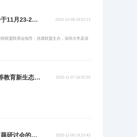
“智联十年·AI 赋能未来：共创高等教育新生态”主题研讨会于11月23-24日在深圳大学成功举办
2025-12-08 10:52:13
放课程联盟联席会指导，优课联盟主办，深圳大学及深
火热报名中｜诚邀您参加“智联十年·AI 赋能未来：共创高等教育新生态”主题研讨会”（深圳大学，11·23-24）
2025-11-07 16:52:55
关于召开“智联十年·AI赋能未来：共创高等教育新生态” 主题研讨会的通知
2025-11-06 18:23:43