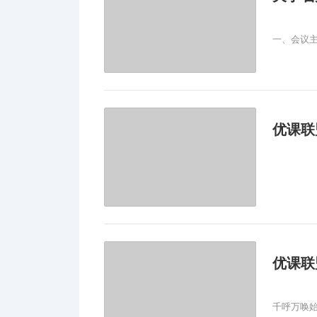
一、会议主
优课联
千呼万唤始