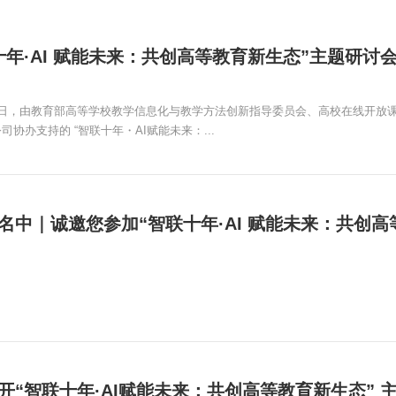
-24日，由教育部高等学校教学信息化与教学方法创新指导委员会、高校在线开
司协办支持的 “智联十年・AI赋能未来：...