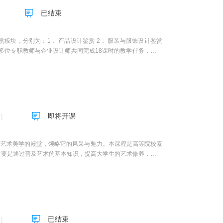
解到行业动态和实践经验。《艺术与生活》这门课程将助你开启
层次的人群理解。
已结束
还是艺术专业的学生，或是希望提升生活品质的普通人，这门课
界，用艺术的视角重新审视生活，用审美的态度创造更美好的未
2.1-2.3第4周 第2讲 国画赏析 2.7-2.9第5周 第2讲 国
块，分别为：1． 产品设计鉴赏 2． 服装与服饰设计鉴赏
第8周 第3讲 陈设艺术赏析 3.5第9周 第3讲 陈设艺术赏析 3.6第
课程由多位专职教师与企业设计师共同完成18课时的教学任务，主要
览 3.9（走出课堂部分）第13周 第4讲 服装赏析 4.1-4.2第
生活方式之间的联系。
即将开课
进艺术美学的殿堂，领略它的风采与魅力。本课程是高等院校素
主要是通过普及艺术的基本知识，提高大学生的艺术修养，培养
作品，陶冶情操、美化心灵，提升精神境界，增强人文素质。这
门类，重点探讨了艺术与再现、艺术与表现、艺术与形式、艺术
、哲学等之间的密切关系。本课程特色体现为三个结合：一是将
外艺术史上的优秀艺术家与优秀艺术作品；另一方面又随时结合
二是将历史与现实相结合。注重讲述国学知识和地方文艺。一方
艺术特色、文化特性。三是将艺术学与美学、文化学等相关学科
已结束