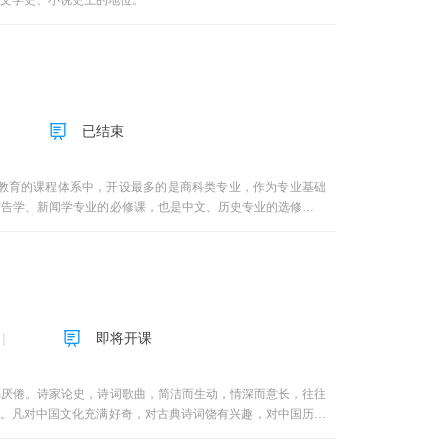
文学史、小说史上的地位。
已结束
教育的课程体系中，开设最多的是商科类专业，作为专业基础
广告学、新闻学专业的必修课，也是中文、历史专业的选修课，
传播策略的前提条件。我们提供的课程，就是侧重心理学和传播
，指的是它与你身边的生活有密切的联系，并且具有丰富的研究
可乐的市场调研为什么会失败？人的感知觉为什么不能精确辨别
门课将与你分享这些问题的答案，对消费行为中的人做理性的思
象的深入剖析；既有行为实验的演示，也有精彩案例的回放。
传播学的理论会让你相信“消费者是可以被改变的”。你将培养
即将开课
卖与买的智慧博弈；消费行为是生活哲学的价值表达；消费行为
学习者的，是组合式教学资源和服务。我们力求满足以下三种学
选择：（1）全MOOC教学。每个教学周期12周，学习和考试全
易厌倦。诗家论史，诗词歌曲，简洁而生动，情深而意长，往往
1-2次课程作业，需要提交作业答案，教师批改后反馈成绩。
史。凡对中国文化充满好奇，对古典诗词饶有兴趣，对中国历史
，课程团队的老师将回答你的问题。老师还通过课程直播形式答
课程寄语
例，例如深圳大学、深圳大学继续教育学院、宁波大学科技学院