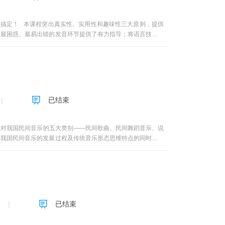
互关联、异同属性，在教学中融会贯通；另一方面引导学生运用
活在阴沟里，但仍有人仰望星空，即使在最最黑暗的地方，也总
你探索未知世界的无畏与自信，帮助你驱走黑暗与孤单，纾解内
你搞定！ 本课程突出真实性、实用性和趣味性三大原则，提供
世剑，1979年6月生，男，江西萍乡人。南昌大学艺术学院
、最困惑、最易出错的发音环节提供了有力指导；将语言技能与
双千人才”计划哲学社会科学领军人才、江西省宣传思想文化领
英语。
长。江西省人民政府发展研究中心（研究室）特约研究员、中共
、古代文论、影视文化产业与艺术管理的教学与研究。共主持国
究》等期刊发表论文80余篇，被《中国社会科学文摘》、中国
出版《庾信诗赋接受研究》《中国艺术美学与文化诗学论稿》等
三等奖计8项。
已结束
对我国民间音乐的五大类别——民间歌曲、民间舞蹈音乐、说
寻我国民间音乐的发展过程及传统音乐形态思维特点的同时，较
形式，高度关注学习者兴趣和学习效果。其中，丰富的视听素
择在传统音乐艺术方面发展比较成熟的典型歌种、曲种、剧种和
了解我国民间音乐的发展概况。 二、注重理论的概括，从大
高学习者的学习兴趣、丰富学习经历、拓宽学习视野，有助于提
课程设计，力求达到传统音乐艺术知识与时代特征相结合的新形
、参考学习。 教学内容 根据时间的要求和我国民间音乐各个
已结束
中自己创作、自己演唱的歌曲，侧重讲授劳动号子、山歌、小调
调。而民歌进入舞蹈音乐之后，又得到了进一步的丰富和提高。