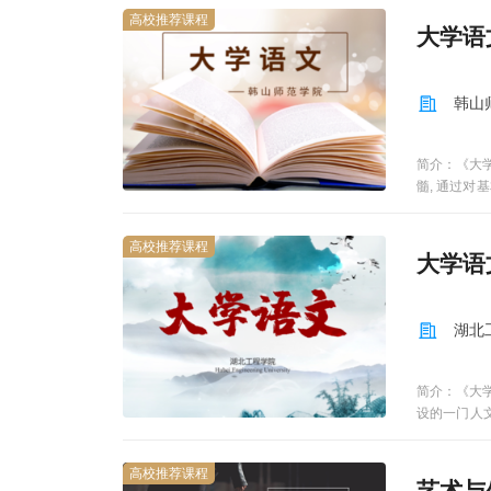
高校推荐课程
大学语
韩山
简介：《大
髓, 通过
础学科。《
教育、健康
高校推荐课程
大学语
湖北
简介：《大
设的一门人
术专题以及
专题，力求
高校推荐课程
文学素养，
艺术与