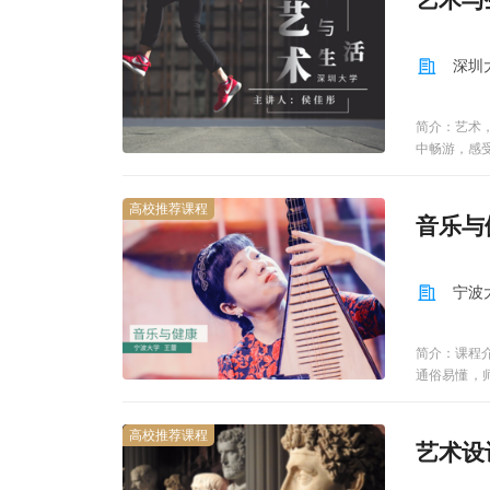
深圳
简介：艺术
中畅游，感
术欣赏课，
精神生活需
高校推荐课程
用艺术赏析
音乐与
——电影、
室内陈设艺
舞蹈赏析。
宁波
既有齐凤阁
通，探索课
和审美能力
简介：课程
审美之间的
通俗易懂，
接艺术不一
生活中离不
力。舞蹈课
美育和教化
合，它关乎
高校推荐课程
手，从身体
艺术设
的是实用性
角度教大家
改变和重塑
为此次慕课