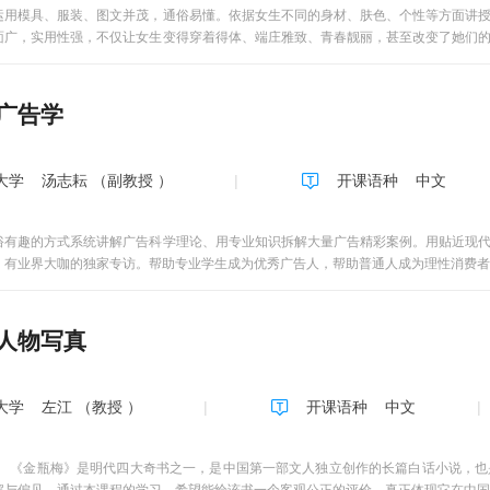
间歌舞形式的音乐篇幅扩大、音乐表现力逐渐增强，故形成了各具地方特色的丰
运用模具、服装、图文并茂，通俗易懂。依据女生不同的身材、肤色、个性等方面讲
（作）三位一体的音乐艺术，也称曲艺。民间说唱是我国地道的民族民间文化的产儿
面广，实用性强，不仅让女生变得穿着得体、端庄雅致、青春靓丽，甚至改变了她们
裁，是音乐、文学和表演相结合的综合艺术形式。 4、民族器乐部分，早在两千多
、国家精品在线开放课程。
奏方法和性能，可分为吹管乐器、拉弦乐器、弹弦乐器和打击乐器四类。这些乐器既
现力。 5、戏曲音乐部分，是在我国民间音乐和其他一些传统文化基础上形成的音
广告学
手段于一身的综合性舞台艺术。
大学
汤志耘 （副教授 ）
开课语种
中文
俗有趣的方式系统讲解广告科学理论、用专业知识拆解大量广告精彩案例。用贴近现
，有业界大咖的独家专访。帮助专业学生成为优秀广告人，帮助普通人成为理性消费者
人物写真
大学
左江 （教授 ）
开课语种
中文
金瓶梅》是明代四大奇书之一，是中国第一部文人独立创作的长篇白话小说，也是