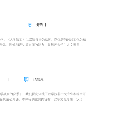
开课中
一体。《大学语文》以汉语母语为载体、以优秀的民族文化为精
、欣赏、理解和表达等方面的能力，是培养大学生人文素质的基
学审美能力为核心，担负着人文素质教育、母语教育、民族文化
已结束
科学融合的背景下，我们面向湖北工程学院非中文专业本科生开
精品视频公开课。本课程的主要内容有：汉字文化专题、汉语艺
古今文学的经典名篇展开教学，并专门开设汉字文化与汉语艺术
。通过本课程的学习，能够进一步提高大学生的文化素养、中国
德树人的总目标添砖加瓦。