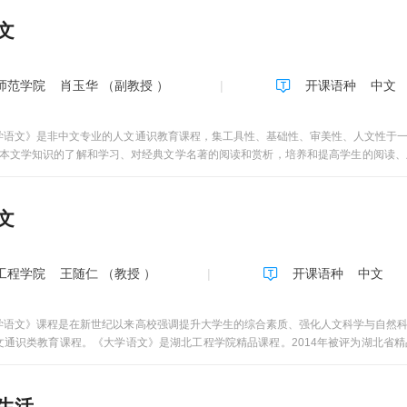
文
师范学院
肖玉华 （副教授 ）
开课语种
中文
学语文》是非中文专业的人文通识教育课程，集工具性、基础性、审美性、人文性于
对基本文学知识的了解和学习、对经典文学名著的阅读和赏析，培养和提高学生的阅读
大学语文》课程是大学人文重要的教育阵地，以提高综合人文素质为宗旨，以培养文
人格教育、社会性别意识教育等，以培养全面发展人才为教育目标。
文
工程学院
王随仁 （教授 ）
开课语种
中文
学语文》课程是在新世纪以来高校强调提升大学生的综合素质、强化人文科学与自然
文通识类教育课程。《大学语文》是湖北工程学院精品课程。2014年被评为湖北省
中华诗歌、中华词和散曲、中华散文、中华戏剧、中华小说等专题。本课程精选中国
更加突出本课程对中华优秀传统文化的传承作用以及本课程对大学生的人文熏陶价值
潜移默化地丰富、提升学生的精神世界，培养学生的优秀人格，为实现我国高等教育立
生活