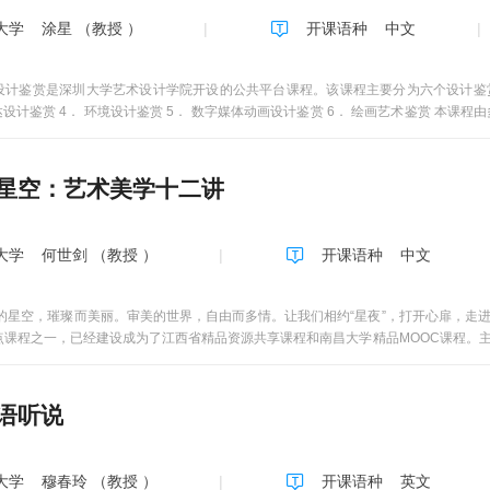
精彩。本课程还将邀请一线设计师分享他们的设计案例和创作心得，让你同时也能了
、与学生互动积极自然、案例简明易懂，课程逻辑严谨，图文混合讲解。易被不同文化
大学
涂星 （教授 ）
开课语种
中文
通过深入的学习和实践，你将成为既懂生活又懂艺术的智者。无论你是艺术爱好者，
获得前所未有的艺术陶冶与审美体验。让我们一起走进《艺术陶冶与审美体验》的世
时间章节内容第1周 第1讲 概论第2周 第2讲 国画赏析 2.1-2.3第3周 第2讲 国画赏析 
设计鉴赏是深圳大学艺术设计学院开设的公共平台课程。该课程主要分为六个设计鉴赏板
0、2.11第6周 第3讲 陈设艺术赏析 3.1-3.2第7周 第3讲 陈设艺术赏析 3.3-3.4
达设计鉴赏 4． 环境设计鉴赏 5． 数字媒体动画设计鉴赏 6． 绘画艺术鉴赏 本
 陈设艺术赏析 3.7第11周 第3讲 人物专访 3.8（走出课堂部分)第12周 第3讲 参观展
视频教学为主，搭配有真实设计案例的分析与讨论。使同学们理解设计、产品与
 服装赏析 4.3-4.4第15周 第4讲 服装赏析 4.5-4.6第16周 复习考试
星空：艺术美学十二讲
大学
何世剑 （教授 ）
开课语种
中文
术的星空，璀璨而美丽。审美的世界，自由而多情。让我们相约“星夜”，打开心扉，走
点课程之一，已经建设成为了江西省精品资源共享课程和南昌大学精品MOOC课程。
生在艺术领域发现问题、分析问题和解决问题的能力。尤其是通过鉴赏中外优秀艺术
涉及音乐、舞蹈、绘画、书法、建筑、园林、雕塑、戏曲、戏剧、电影、电视等艺术
术美学领域的核心问题，把握了艺术与道德、宗教、社会、人生、科学、文学、历史
语听说
具体作品相结合。注重探讨艺术领域的新现象与新成果。一方面向大学生介绍大量中
各种艺术现象加以阐述和分析，随时回答大学生们关于艺术领域的各种困惑与问题。
论知识的学习放归国学发展演进中去认识和探讨；另一方面突出不同地域的、民族的
大学
穆春玲 （教授 ）
开课语种
英文