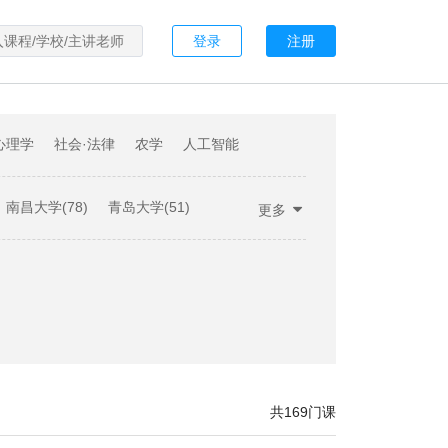
登录
注册
心理学
社会·法律
农学
人工智能
南昌大学(78)
青岛大学(51)
更多
滨学院(21)
大连大学(19)
(7)
其他(109)
共169门课