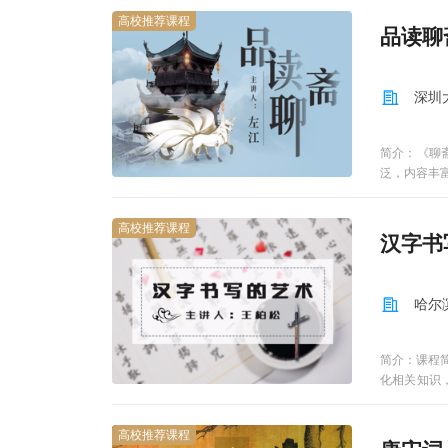
等，这部分
高校推荐课程
品读聊
课程的专业
源包括：线
周：单元1 
深圳
的感觉和知觉
单元9 消费
式（1）视
简介：《聊
做作业按“零
泛，内容丰
均分；（6）
怪来反映现
高校推荐课程
汉字书
哈尔
简介：课程
化相关知识
省教育厅社
位 本课程
高校推荐课程
书法艺术的