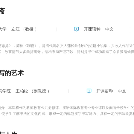
同学除了参与全MOOC教学的流程外，还要额外参加本校组织的在线考试。我们会提供
斋
性和学分要求，我们在自己本校的教学中也采取混合教学模式，并且把相应的教学资
下实训作业题目和作业展示、参考文献等。这部分内容对全MOOC学习的同学不做
消费者行为对市场营销的意义第2周：单元2 理解消费者行为第3周：单元3 研究消费者
大学
左江 （教授 ）
开课语种
中文
第6周：单元6 消费者的学习、记忆和品牌忠诚第7周：单元7 消费者态度的形成与
者文化与亚文化第10周：单元10 群体消费心理第11周：单元11 消费者决策过程第
频权重：20%，课程视频全部看完得满分，单个视频分值平均分配，满分100分；（2
斋志异》，简称《聊斋》，是清代著名文人蒲松龄创作的短篇小说集，共收入作品近
”分计算；（3）讨论权重：5%，发表或回复一个讨论得5分；（4）签到权重：5%
富，故事情节大多曲折离奇，结构布局严谨巧妙，特别是书中成功塑造了众多狐鬼仙
考试权重：30%，所有考试的平均分。
实人生，揭示了女性的生活处境，透露了男性在科举、爱情、生活上的种种压力，抒发
写的艺术
滨学院
王柏松 （副教授 ）
开课语种
中文
简介 本课程作为教师教育公共必修课、汉语国际教育专业专业课以及面向全校学生
，使学生了解书法的文化内涵、形成一定的规范汉字书写能力、具有一定的书法欣赏和创作
科 2006-2012 论文《中国书法的生命精神》，全国第六届书学讨论会 人民教
作为教师教育必修课程、汉语国际教育专业课或通识教育课程，旨在培养学生汉字书
欣赏和创作能力，弘扬中国优秀传统文化。形成性评价包括检查对理论的理解程度和