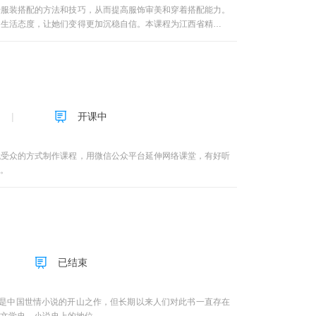
富的民间舞蹈音乐。 3、说唱音乐部分，是说（白）、唱
授服装搭配的方法和技巧，从而提高服饰审美和穿着搭配能力。
，是广大民众喜闻乐见的精神作品。是用来讲唱历史、传说、故
的生活态度，让她们变得更加沉稳自信。本课程为江西省精品在
年的周代就有七十多种乐器，至今经常使用的乐器也多达两百多
能独奏，又能通过各种组合形式进行重奏和合奏，具有独特而丰
乐戏剧，是集文学、音乐、舞蹈、武术、杂技、表演、舞台美术
开课中
代受众的方式制作课程，用微信公众平台延伸网络课堂，有好听
。
已结束
中国世情小说的开山之作，但长期以来人们对此书一直存在