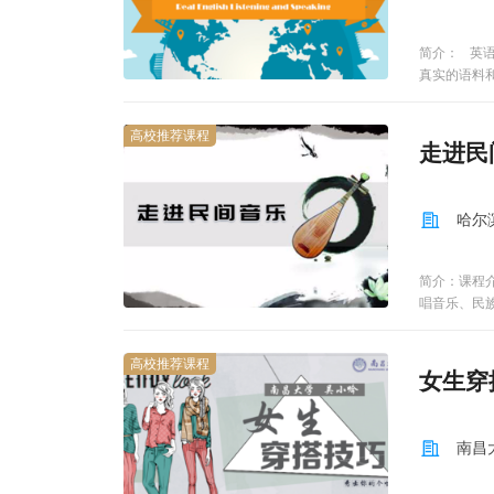
相结合。注
美学、艺术
有人灿若星
简介： 英
心的焦躁与
真实的语料
教授，博士
思维、社会
域“四个一
江西省委办
高校推荐课程
走进民
家社科基金
人民大学书
专著3部，
哈尔
简介：课程
唱音乐、民
为完整的向
材，精致的
高校推荐课程
乐种，对音
女生穿
量事实中归
高学习者对
式，适用于
南昌
类别的特点
及少数民族