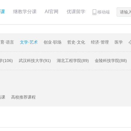
分课
继教学分课
AI官网
优课留学
移动端
育·语言
文学·艺术
创业·职场
哲史·文化
经济·管理
医学
(106)
武汉科技大学(91)
湖北工程学院(89)
金陵科技学院(88)
29)
黑龙江大学(28)
福建师范大学(22)
昆明理工大学(21)
哈尔
大学(15)
广西师范大学(13)
优课大学(11)
河南大学(8)
宁波大学
品课
高校推荐课程