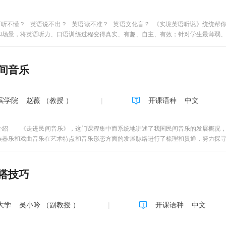
重将艺术概论与艺术史、美学史、美学概论等打通。一方面探讨各艺术门类之间的相
学、文化学等多学科知识来分析艺术现象、鉴赏艺术作品。王尔德曾说：“我们都生
辰，就如同月黑之夜的最后一道曙光，闪耀着人性的光芒。”《艺术的星空》将带给
语听不懂？ 英语说不出？ 英语读不准？ 英语文化盲？ 《实境英语听说》统统帮
不安，还你以安详和静谧。 艺术之光，温暖岁月，灿烂人生。 课程主持人简介 何
和场景，将英语听力、口语训练过程变得真实、有趣、自主、有效；针对学生最薄弱
生导师。中国人民大学博士、中国艺术研究院博士后、北京大学访问学者。江西省“
文化知识紧密结合，引导学生打破保守的思维模式，敢于说英语、乐于说英语、善于说
批”人才。南昌大学“香樟英才”特聘教授，艺术理论研究中心主任、文化创意研究所所
公厅信息决策咨询专家。中国书法家协会、国际美学协会等会员。主要从事艺术美学
间音乐
、教育部人文社科基金等项目23项；在《文学遗产》《文献》《河北学刊》《戏曲研
报复印资料《文化创意产业》《影视艺术》《中国古代、近代文学研究》转载7篇；
合著《中国艺术批评通史·魏晋南北朝卷》《中国文化产业》等12部；获省部级一、二、
滨学院
赵薇 （教授 ）
开课语种
中文
介绍 《走进民间音乐》，这门课程集中而系统地讲述了我国民间音乐的发展概况，
族器乐和戏曲音乐在艺术特点和音乐形态方面的发展脉络进行了梳理和贯通，努力探
学习者展示了我国民间音乐的全貌。课程以知识点为最小单元，通过短视频这种教学
线上教学开发，对培养学生热爱中国传统文化均起到积极作用。 课程特点 一、选
乐的概述、艺术形式、代表种类、艺术特点进行音乐分析与归纳总结，让学习者全面
搭技巧
纳出一般性规律，并浓缩转化为非音乐专业学习者能够接受的授课形式。其目的是提
民族民间音乐的审美观。授课教师本着具有普世性、具象化、资源参与共享为原则的
高师、高职、普通高校学生自学学习，也可供在职中小学教师及其他文化工作者进修
大学
吴小吟 （副教授 ）
开课语种
中文
，本课程各章节的侧重点安排如下： 1、民间歌曲部分，是劳动人民在生活和劳动
多声部歌曲等不同体裁的内容。 2、民间舞蹈音乐部分，主要来源于各地的民歌小