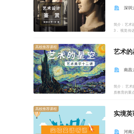
来不一样的
并不乏幽默
深圳
艺术之旅，
程都将使你
来。 教学进度
简介：艺术
画赏析 2.1
3． 视觉传
10周 第3讲
以主讲教师
14周 第4讲
高校推荐课程
艺术的
南昌
简介： 艺
质教育的重
和锻炼大学
门课程内容
高校推荐课程
终结论等艺
实境英
艺术理论与
当前发生的
面将艺术概
河南