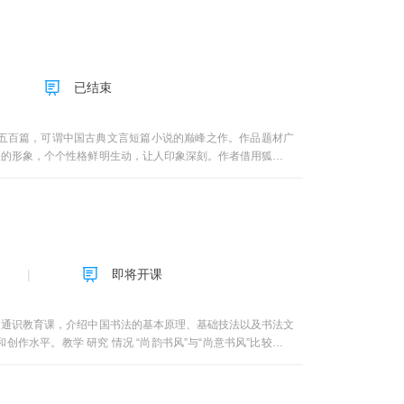
线下考试的出题和评分。（3）SPOC教学。为了更好地体现
源放在课程平台上，以方便其他学校的教师教学使用。这部分资
要求，只是当同学们感兴趣的话可以浏览和参考。教学进度第1
行为第4周：单元4 消费者的需要和动机第5周：单元5 消费者
已结束
改变第8周：单元8 消费者的个性、自我概念和生活方式第9周：
12周：单元12 消费决策的风险偏好与判断偏差；期末考试考核方
）测验权重：20%，学生接收到的所有任务点作业平均分配，未
五百篇，可谓中国古典文言短篇小说的巅峰之作。作品题材广
，签到数达50次为满分；（5）作业权重：20%，所有作业的平
怪的形象，个个性格鲜明生动，让人印象深刻。作者借用狐鬼仙
了自己对理想世界理想人格的向往。
即将开课
的通识教育课，介绍中国书法的基本原理、基础技法以及书法文
水平。教学 研究 情况 “尚韵书风”与“尚意书风”比较研究
育出版社《书写》，哈尔滨学院首届教材评奖一等奖课程评价与定
写的基本技能，形成较高的三笔字书写、鉴赏和教学水平，提高
对技法的循序渐进的掌握程度，终结性评价以一件作品和一篇欣