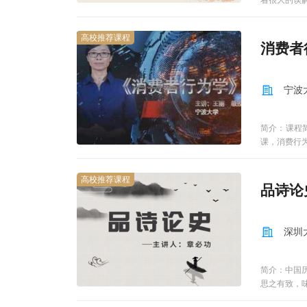
着很大的误
高校推荐课程
消费者
宁波
简介：课程
课，消费行
或者是其他
学的视角，
高校推荐课程
基础。消费
品诗论
产品的质量
考和学术的
它是一门有
深圳
一种职业的
是符号化的
习方式的需要
简介：中国
部在线完成
思之有致，
期末参加在
抱有热情者
疑和难点讲