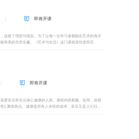
即将开课
文，连接了理想与现实。为了让每一位学习者都能在艺术的海洋
体验审美的无穷乐趣。《艺术与生活》这门课就其性质而言是艺
人的完善与全面发展。随着社会现代化人们物质生活的改善，对
大类：1）造型艺术赏析——绘画、雕塑、书法、摄影；2）实
艺术赏析——文学（诗歌、散文、小说等）；5）综合艺术赏析
中国画赏析、油画赏析、版画赏析，环境艺术可分为景观设计、
、版画赏析与、室内陈设艺术赏析、服装设计赏析、音乐赏析和
探索性；着力于将课程与产业结合，将理论与实践结合，其中
即将开课
、费晓华等众多一线设计师的访谈和设计案例，力争做到融会贯
台。本课程将通过艺术欣赏与审美体验，提升接受者的艺术修养
通过“艺术与生活导论”模块，深入探讨艺术的特征、功能及与
合喜爱音乐和关注身心健康的人群。课程内容新颖、实用，讲授
涵。然后走进版画历史中重读经典，感受版画艺术，体验这门间
色1.聚焦热点。健康是所有人永恒的追求，音乐又是人们日常
对音乐知识的学习和对音乐作品的欣赏，提高对音乐的审美能
代医家吴尚先说：“看花解闷，听曲消愁，有胜于服药者。”从
活内容与思想含义。室内陈设艺术板块是科学、艺术和生活的结
着药物难以起到的作用。2.内容丰富。本课程从健康的定义入
何通过陈设艺术来美化生活空间，提升居住体验。服装课程讲授
乐与治疗，音乐胎教以及音乐养生等方面的热点话题，并从实践
知力，培养着装的审美情趣及对服装的欣赏和设计能力，这对于
水平的由专业演奏家和演唱家的现场实录视频和采访花絮（都是
业的教学、研究与创作，有丰富的经验，他们的讲授会给大家带
击力。4.深入浅出。本课程语言通俗易懂、教师授课富有激情