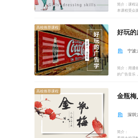
由于许多民
简介：课程
（腔）、表
本课程受众
事的艺术体
线开放课程
种。按其演
富的艺术表
高校推荐课程
好玩的
等多种艺术
宁波
简介：用通
的广告音乐
高校推荐课程
金瓶梅
深圳
简介： 《