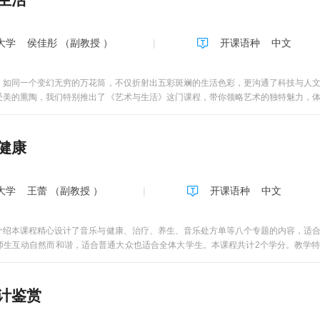
大学
侯佳彤 （副教授 ）
开课语种
中文
，如同一个变幻无穷的万花筒，不仅折射出五彩斑斓的生活色彩，更沟通了科技与人
受美的熏陶，我们特别推出了《艺术与生活》这门课程，带你领略艺术的独特魅力，
是审美教育课。其目标是对学习者艺术修养的提高和素质的培养。这两者直接关涉到
求的提高，对修养与素质便越来越重视。我们这门课依据艺术分类的美学原则划分为五
——建筑、环艺、服饰、平面、产品；3）表演艺术赏析——音乐、舞蹈；4）语言
健康
电视、戏剧、戏曲。以上每个板块中每个类型还可细分成不同的形态，如绘画可分为
术等。依据录制的情况，我们推出六大大板块，分别为艺术与生活概论、中国画赏析
 本课程的定位是：艺术的拼盘，生活的视野；立足于通识性，同时又具备先锋性和
大学
王蕾 （副教授 ）
开课语种
中文
、董萍实、侯佳彤、齐冀、刘琨、王颖等艺术家的理论精彩演绎，又有姜峰、杨邦胜
程理论与产业实践相结合的新路，搭建一个与正能量艺术家和设计师面对面交流的平
。我们精选了艺术领域的多个门类，旨在为你呈现一个丰富多彩的艺术世界。首先，将
介绍本课程精心设计了音乐与健康、治疗、养生、音乐处方单等八个专题的内容，适
紧密联系。接着，我们将通过国画板块，欣赏到水墨丹青之美，理解其背后的文化内
师生互动自然而和谐，适合普通大众也适合全体大学生。本课程共计2个学分。教学特
样的美感。音乐板块使你在不同的节奏与旋律的变换中，感受乐音的流动之美，通过
开的心灵“良药”。生活中可谓到处都有音乐，因此这两者的结合可谓是聚焦了热点。清
程带你走进表演艺术领域，通过身体动作、舞蹈形象、表演技巧，体会其所表现的生
的角度来看，音乐有升华情感、净化灵魂的作用，对于校正人的异常行为等，音乐有
我们每一天的居住环境，影响着我们的心情和生活品质。在这一模块中，你将学会如
，心理以及社会适应能力三个方面来讲述音乐与健康的关联，并讲解了人们关注的音
计鉴赏
和艺术性相结合的一种艺术，将通过实际案例和创意实践，提升学生对服装的艺术感
如何简单易行得对自己进行生活化的音乐治疗。3.实录视频案例。本课程运用大量高
人的形象具有积极作用。担任各门类艺术赏析课的教师均有高级职称，多年从事本专
特别订制），加强听众的直观感受，让音乐直抵人内心深处，有着强烈的听觉和视觉冲