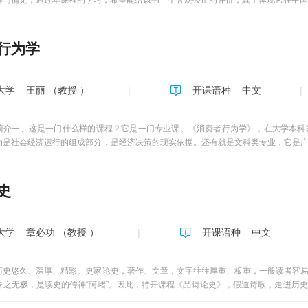
解与偏见，通过本课程的学习，希望能给该书一个客观公正的评价，真正体现它在中国
行为学
大学
王丽 （教授 ）
开课语种
中文
简介一、这是一门什么样的课程？它是一门专业课。《消费者行为学》，在大学本科
为是社会经济运行的组成部分，是经济决策的现实依据。还有就是文科类专业，它是
专业的公共选修课。因为消费者也是大众传播和商业传播的受众，消费者行为是制定
在更开阔的视野和更丰富的层面阐释消费者行为。它是一门有意思的课。说它有意思
行为是常见的生活现象，但对消费行为的解释却不仅仅是生活常识。国际大公司可口
史
？身体的动作为什么能诱发人的购买欲望？广告宣传为什么被称为“伤害并治愈”？这
探究。它既有科学的理性，又有温暖的人性；既有对理论的透彻讲解，也有对生活现
用的课。通过本课程的学习，心理学的研究技术会让你相信“人的肢体出卖他的心灵”；
大学
章必功 （教授 ）
开课语种
中文
素养和自信，用专业知识去解释、预测和控制消费者行为。你将会理解，消费行为是
自我。二、如何学习这门课？有用、好用，是我们的课程设计理念，这门课程提供给
，即：全MOOC教学、半MOOC教学和SPOC教学。根据兴趣和需要，你可以这样
历史悠久、深厚、精彩。史家论史，著作、文章，文字往往厚重、板重，一般读者容
。每周开放一个单元的教学视频，学习内容包括观看视频、完成视频内的测验题。另有
味之无极，是读史的传神“阿堵”。因此，特开课程《品诗论史》，假道诗歌，走进历
线考试。学习期间，师生沟通互动的主要途径为QQ群、课程的讨论区。其中QQ群中
，无论年级、无论专业，均可选修。以诗会友，谈古论今，启迪思想，言说新意。 
解。（2）半MOOC教学。作为学分课程，有些学校要求线上线下考核各占一定比