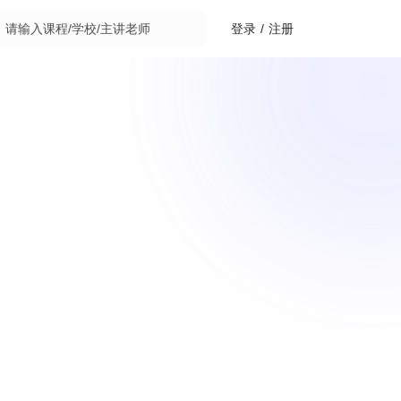
登录
/
注册