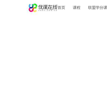
首页
课程
联盟学分