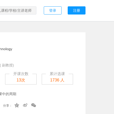
登录
注册
hnology
( 副教授)
开课次数
累计选课
13次
1736 人
课中的周期
分享：