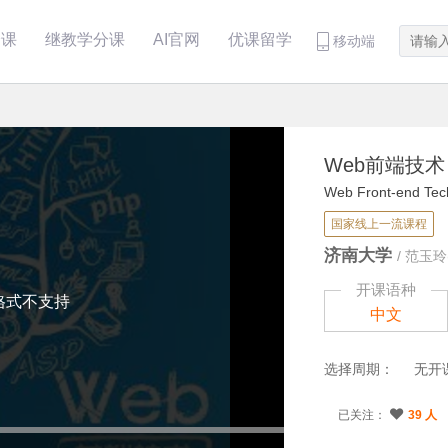
分课
继教学分课
AI官网
优课留学
移动端
Web前端技术
Web Front-end Tec
国家线上一流课程
济南大学
/
范玉玲
开课语种
格式不支持
中文
选择周期：
无开
已关注：
39 人