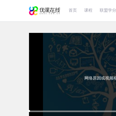
首页
课程
联盟学
网络原因或视频
Loaded
:
Progress
:
Mute
0%
0%