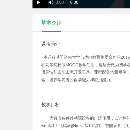
Duration
Current
0:00
0:00
Play
Time
Time
基本介绍
课程简介
本课程基于济南大学与达内教育集团合作的201
在高等院校做MOOC教学使用，也适合做为初学者
增属性和当前主流开发工具。课程配备大量示例
索，培养学习者的自学能力和应用能力。
教学目标
为解决各种移动端设备的广泛使用，云计算的
web应用、移动端Native应用程序、智能设