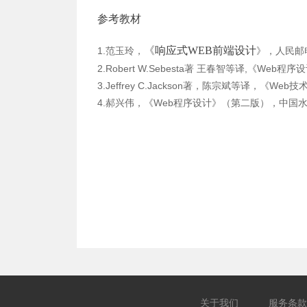
参考教材
《
响应式WEB前端设计
1.范玉玲，
》，人民邮
2.Robert W.Sebesta著 王春智等译,《We
3.Jeffrey C.Jackson著，陈宗斌等译，《W
4.郝兴伟，《Web程序设计》（第二版），中国水
关于我们
服务条款