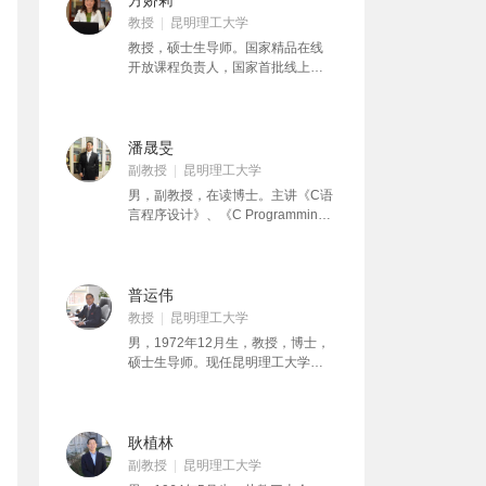
方娇莉
教授
昆明理工大学
教授，硕士生导师。国家精品在线
开放课程负责人，国家首批线上线
下混合式一流课程负责人，云南省
第一届教育督导评估专家，云南
省“万人计划”教学名师，昆明理工大
学教学名师，中国高校计算机
潘晟旻
MOOC联盟云南工委秘书长，教育
副教授
昆明理工大学
部在线教育研究中心“智慧教学之
男，副教授，在读博士。主讲《C语
星”，雨课堂智慧教学优秀教师。主
言程序设计》、《C Programming
持和主要参与40余项教育部科技
Language》、《WEB数据库设
司、高教司、全国计算机基础教
计》、《网络信息安全》、
育、省厅“十二五规划”、校级科研教
《MySQL数据库设计》等多门课
改项目。获得8项发明专利、6项实
程。近年发表论文32篇，主持及参
普运伟
用新型专利和22项软件著作权。主
与自然科学项目10项，主持教改、
教授
昆明理工大学
编、副主编和参编教材15部，公开
教育技术项目4项。主编出版教材1
发表论文40余篇。荣获首届全国高
男，1972年12月生，教授，博士，
部，副主编出版教材3部，参编出版
校教师教学创新大赛云南赛区比赛
硕士生导师。现任昆明理工大学计
教材14部。曾获昆明理工大学多媒
暨第四届云南省高校教师教学大赛
算中心副主任、全国高等院校计算
体教学大赛特等奖、伍达观先进教
特等奖、教学设计创新奖、云南省
机基础教育研究会理事、全国计算
师、红云园丁奖等教学奖励。
首届高校教师教学比赛一等奖、
机基础教育理工专委会委员、云南
CMOOC联盟翻转教学优秀案例奖、
省高校计算机教学研究会副会长、
耿植林
省计算机教学优秀教师、伍达观先
云南省高校计算机基础教学指导委
副教授
昆明理工大学
进教师奖、红云园丁模范教师奖、
员会秘书长。长期从事“大学计算