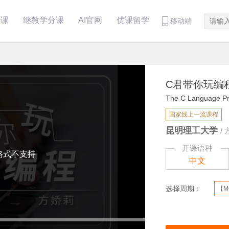
分课
继教学分课
AI官网
优课留学
移动端
C君带你玩编
The C Language P
国家线上一流课程
昆明理工大学
/
开课语种
格式不支持
中文
选择周期：
【M