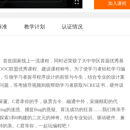
加入课程
Fullscreen
标准
教学计划
认证情况
、首批国家线上一流课程，同时还荣获了大中华区首届优秀慕
OOC联盟优秀课程、建设课程称号。为了使学习者轻松学习编
，引领学习者探寻程序设计的前世与今生，结合专业的设计案
问题，等考辅导视频则能帮助学习者获取NCRE证书，硬件设
深邃。C君牵你的手，纵贯古今、融通中外，采撷精彩的代
rning的迷惑、捕捉Bug的悬疑、算法成功的狂喜……我们将亲手
、探索1和0构建的二次元的神奇。结合专业知识、驱动硬件、兼
独特的美。C君等你，一起玩编程吧！