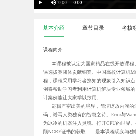
Duration
Current
0:00
0:00
Play
Time
Time
基本介绍
章节目录
考核
课程简介
本课程被认定为国家精品在线开放课程
课选拔赛团体贡献铜奖、中国高校计算机M
程，课程采用学习者熟知的现象引入知识点
例将帮助学习者利用计算机解决专业领域的
计案例能让大家学以致用。
逻辑严密出美的境界，简洁绽放内涵的
码，谱写人类独有的智慧之诗。Error与Wa
为冰冷的机器注入灵魂、打开CPU的世界
顾NCRE证书的获取……是本课程现实与