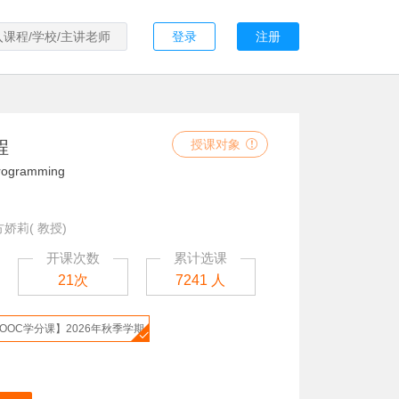
登录
注册
程
授课对象
rogramming
方娇莉( 教授)
开课次数
累计选课
21次
7241 人
OOC学分课】2026年秋季学期