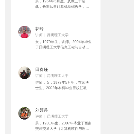
男，1964年5月生。从教三十余
校首届多媒体教学比赛特等奖、校
机”、“C语言程序设计”、“Java语言
载，长期从事计算机基础教学，主
首届十大师德标兵、校首届“爱岗敬
程序设计”等课程的教学工作。主持
讲“大学计算机基础”、“C语言程序设
业为人师表”十杰青年教师、省教育
和参与各级质量工程或教改项目10
计”、“多媒体技术及应用”等课程。
教学科研成果二等奖、校教学成果
余项，主持国家自然科学基金等各
主编教材2部，参编教材16部。主持
特等奖、一等奖等多项奖励。
类科研项目5项，主编出版教材4
和参与科研项目、教改项目12项。
郭玲
部，副主编或参编出版教材6部，发
荣获铁道部科技成果三等奖、校教
讲师
昆明理工大学
表学术论文30余篇，其中被SCI/EI
学成果奖一等奖、伍达观先进教师
检索10篇。曾获校级教学成果特等
女，1979年生，讲师。2004年毕业
奖、红云园丁奖等奖励。
奖、伍达观教育基金先进教师、红
于昆明理工大学信息工程与自动化
云园丁模范教师等教学奖励。
学院，获计算机应用技术硕士学
位，后留校任教至今。多年来一直
从事大学计算机基础教育及科研工
作，参与《C语言程序设计》、《C
田春瑾
语言程序设计习题与上机实践》、
讲师
昆明理工大学
《多媒体技术及应用》等教材的编
讲师，女，1978年5月生，在读博
写，主要讲授《大学计算机基
士生。2002年本科毕业留校任教，
础》、《C语言程序设计》、《多媒
2007年毕业于昆明理工大学计算机
体技术》课程。
应用专业，获工学硕士学位。主讲
《大学计算机基础》、《Java程序
设计》、《C语言程序设计》等多门
刘领兵
课程。主持校青年基金项目1项、省
讲师
昆明理工大学
教育厅一般项目1项，参与国家自然
男，1981年生，2007年毕业于西南
科学基金1项，教改项目2项。曾荣
交通交通大学（计算机软件与理论
获省科学技术进步二等奖，校教改