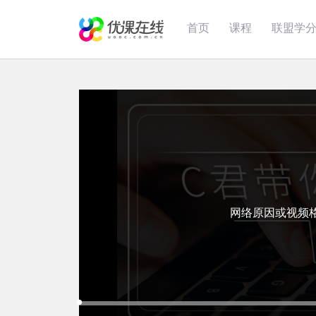
首页
课程
联盟学
网络原因或视频
Loaded
:
Progress
:
Mute
0%
0%