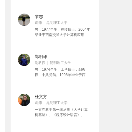
专业）毕业后，任教于昆明理工大
项目三等奖，昆明理工大学青年教
学计算中心，讲师职称，主讲计算
师课堂比赛一等奖和红云园丁奖等
机基础和C语言、Java语言等程序
奖项。参与教材编写6部。
设计语言课程。拥有扎实的计算机
黎志
软件理论知识和丰富的工程经验，
讲师
昆明理工大学
持有软件设计师和系统分析师证
男，1977年生，在读博士。2004年
书。任职以来潜心任教并参与教学
毕业于西南交通大学计算机应用技
改革，曾获昆明理工大学中青年教
术专业，2006年9月至2007年7月作
师课堂比赛一等奖和红云园丁奖等
为“西部之光”访问学者在西北工业大
荣誉。
学现代信息与电子系统研究所进
修。在访问进修期间参与国家自然
郑明雄
科学基金项目一项，先后主持校青
副教授
昆明理工大学
年基金项目和学校教改项目三项。
男，1974年生，工学博士，副教
主讲《大学计算机基础》、《C语言
授，中共党员。1998年毕业于西南
程序设计》、《多媒体技术及应
石油学院石油工程专业，1998年～
用》等课程。获云南省教育厅多媒
2003年于西南油气田公司重庆气矿
体教学课件二等奖一项，获昆明理
工作。2005年毕业于西南交通大学
工大学第二届多媒体教学竞赛一等
计算机应用专业后，在昆明理工大
杜文方
奖。参与编写教材两部，发表论文3
学计算中心从事计算机基础课程教
讲师
昆明理工大学
篇。
育至今，先后讲授了《C程序设计语
一直在教学第一线从事《大学计算
言》、《大学计算机基础》、《计
机基础》、《程序设计语言》、
算机网络及应用》等课程。2013年
《多媒体技术》等课程的教学和计
获昆明理工大学地质工程专业博士
算机等级考试培训工作。曾被学校
学位，发表论文8篇，主持国家自然
评为“优秀共产党员”、两次获得“红