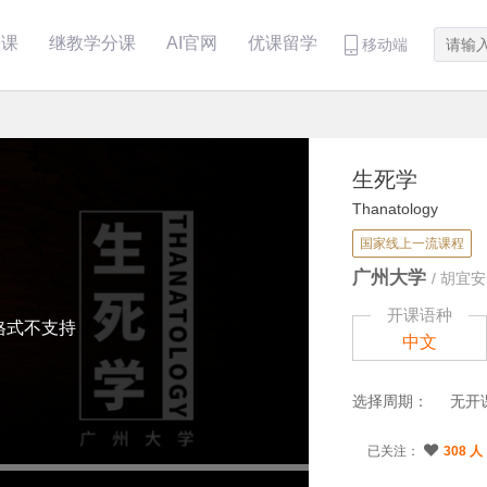
分课
继教学分课
AI官网
优课留学
移动端
生死学
Thanatology
国家线上一流课程
广州大学
/
胡宜安(
开课语种
格式不支持
中文
选择周期：
无开
已关注：
308 人