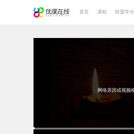
首页
课程
联盟学
网络原因或视频
Loaded
:
Progress
:
Mute
0%
0%