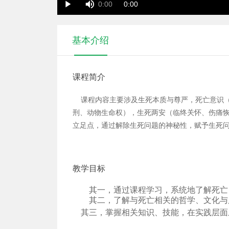
Duration
Current
0:00
0:00
Play
Time
Time
基本介绍
课程简介
课程内容主要涉及生死本质与尊严，死亡意识（
刑、动物生命权），生死两安（临终关怀、伤痛
立足点，通过解除生死问题的神秘性，赋予生死
教学目标
其一，通过课程学习，系统地了解死亡
其二，了解与死亡相关的哲学、文化与
其三，掌握相关知识、技能，在实践层面