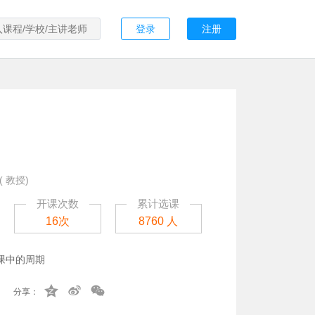
登录
注册
 教授)
开课次数
累计选课
16次
8760 人
课中的周期
分享：