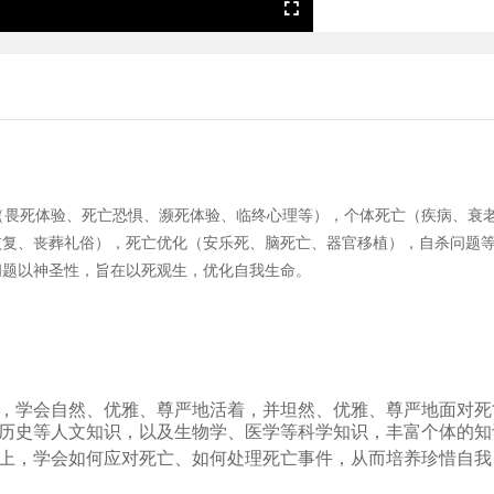
Fullscreen
畏死体验、死亡恐惧、濒死体验、临终心理等），个体死亡（疾病、衰老
恢复、丧葬礼俗），死亡优化（安乐死、脑死亡、器官移植），自杀问题
问题以神圣性，旨在以死观生，优化自我生命。
，学会自然、优雅、尊严地活着，并坦然、优雅、尊严地面对死
历史等人文知识，以及生物学、医学等科学知识，丰富个体的知
上，学会如何应对死亡、如何处理死亡事件，从而培养珍惜自我